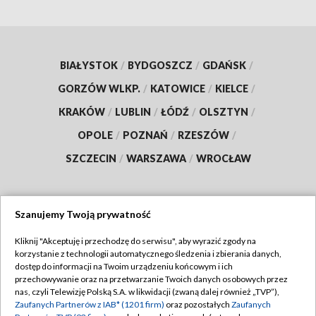
BIAŁYSTOK
/
BYDGOSZCZ
/
GDAŃSK
/
GORZÓW WLKP.
/
KATOWICE
/
KIELCE
/
KRAKÓW
/
LUBLIN
/
ŁÓDŹ
/
OLSZTYN
/
OPOLE
/
POZNAŃ
/
RZESZÓW
/
SZCZECIN
/
WARSZAWA
/
WROCŁAW
Szanujemy Twoją prywatność
Dołącz do nas:
Kliknij "Akceptuję i przechodzę do serwisu", aby wyrazić zgody na
korzystanie z technologii automatycznego śledzenia i zbierania danych,
TVP
dostęp do informacji na Twoim urządzeniu końcowym i ich
Abonament TVP
przechowywanie oraz na przetwarzanie Twoich danych osobowych przez
Regulamin TVP
nas, czyli Telewizję Polską S.A. w likwidacji (zwaną dalej również „TVP”),
Emisja w TVP
Zaufanych Partnerów z IAB* (1201 firm)
oraz pozostałych
Zaufanych
Polityka prywatności