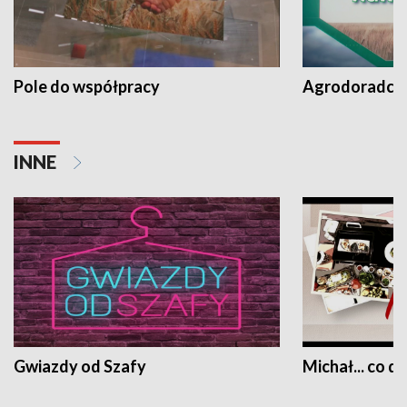
Pole do współpracy
Agrodoradcy 
INNE
Gwiazdy od Szafy
Michał... co dz