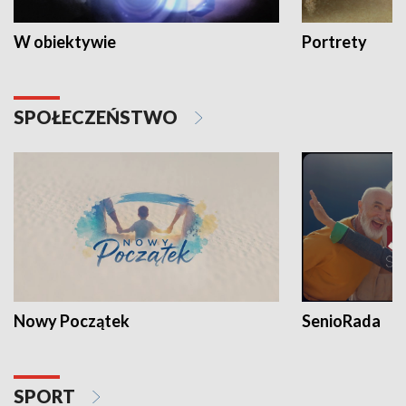
W obiektywie
Portrety
SPOŁECZEŃSTWO
Nowy Początek
SenioRada
SPORT