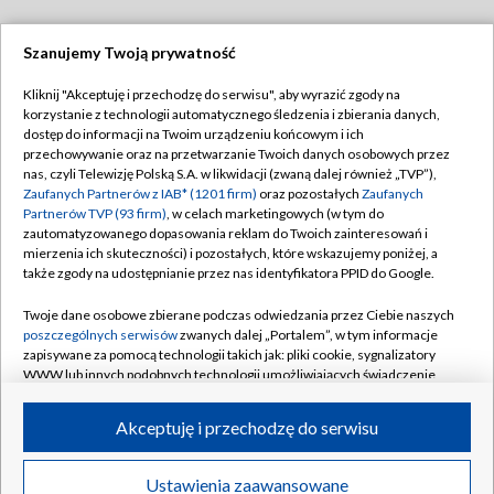
Szanujemy Twoją prywatność
Dołącz do nas:
Kliknij "Akceptuję i przechodzę do serwisu", aby wyrazić zgody na
korzystanie z technologii automatycznego śledzenia i zbierania danych,
TVP
dostęp do informacji na Twoim urządzeniu końcowym i ich
Abonament TVP
przechowywanie oraz na przetwarzanie Twoich danych osobowych przez
Regulamin TVP
nas, czyli Telewizję Polską S.A. w likwidacji (zwaną dalej również „TVP”),
Emisja w TVP
Polityka prywatności
Zaufanych Partnerów z IAB* (1201 firm)
oraz pozostałych
Zaufanych
Partnerów TVP (93 firm)
, w celach marketingowych (w tym do
Centrum informacji TVP
Moje zgody
zautomatyzowanego dopasowania reklam do Twoich zainteresowań i
mierzenia ich skuteczności) i pozostałych, które wskazujemy poniżej, a
Naziemna Telewizja Cyfrowa
Pomoc
także zgody na udostępnianie przez nas identyfikatora PPID do Google.
Sklep TVP
Biuro reklamy
Twoje dane osobowe zbierane podczas odwiedzania przez Ciebie naszych
Rada Programowa
Kontakt
poszczególnych serwisów
zwanych dalej „Portalem”, w tym informacje
zapisywane za pomocą technologii takich jak: pliki cookie, sygnalizatory
System NOS
WWW lub innych podobnych technologii umożliwiających świadczenie
dopasowanych i bezpiecznych usług, personalizację treści oraz reklam,
Informacje o nadawcy
Kanały
udostępnianie funkcji mediów społecznościowych oraz analizowanie
Akceptuję i przechodzę do serwisu
ruchu w Internecie.
Program dla prasy
©2026 Telewizja Polska S.A. w likwidacji
Biuro Reklamy
Twoje dane osobowe zbierane podczas odwiedzania przez Ciebie
Ustawienia zaawansowane