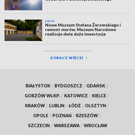
KIELCE
Nowe Muzeum Stefana Żeromskiego i
remont murów. Muzeum Narodowe
realizuje dwie duże inwestycje
ZOBACZ WIĘCEJ
BIAŁYSTOK
/
BYDGOSZCZ
/
GDAŃSK
/
GORZÓW WLKP.
/
KATOWICE
/
KIELCE
/
KRAKÓW
/
LUBLIN
/
ŁÓDŹ
/
OLSZTYN
/
OPOLE
/
POZNAŃ
/
RZESZÓW
/
SZCZECIN
/
WARSZAWA
/
WROCŁAW