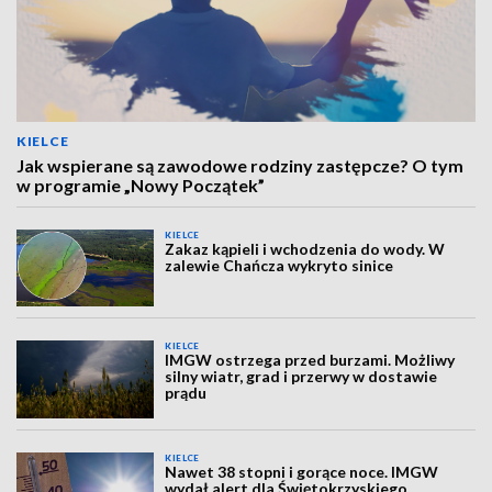
KIELCE
Jak wspierane są zawodowe rodziny zastępcze? O tym
w programie „Nowy Początek”
KIELCE
Zakaz kąpieli i wchodzenia do wody. W
zalewie Chańcza wykryto sinice
KIELCE
IMGW ostrzega przed burzami. Możliwy
silny wiatr, grad i przerwy w dostawie
prądu
KIELCE
Nawet 38 stopni i gorące noce. IMGW
wydał alert dla Świętokrzyskiego