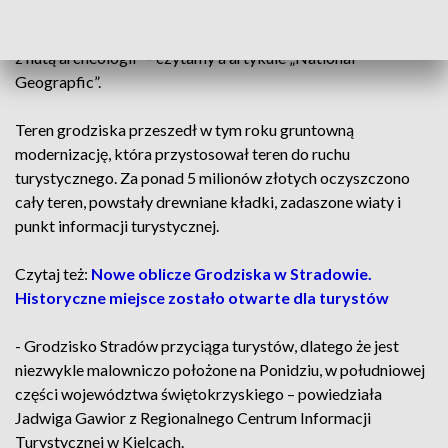
okolicznych pól. Miejsce owiane historią, idealne na
fotograficzne wyprawy. Świetny cel jednodniowej wycieczki
z nutą archeologii” – czytamy a artykule „National
Geograpfic”.
Teren grodziska przeszedł w tym roku gruntowną
modernizację, która przystosował teren do ruchu
turystycznego. Za ponad 5 milionów złotych oczyszczono
cały teren, powstały drewniane kładki, zadaszone wiaty i
punkt informacji turystycznej.
Czytaj też:
Nowe oblicze Grodziska w Stradowie.
Historyczne miejsce zostało otwarte dla turystów
- Grodzisko Stradów przyciąga turystów, dlatego że jest
niezwykle malowniczo położone na Ponidziu, w południowej
części województwa świętokrzyskiego – powiedziała
Jadwiga Gawior z Regionalnego Centrum Informacji
Turystycznej w Kielcach.