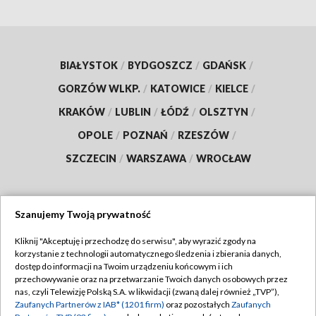
BIAŁYSTOK
/
BYDGOSZCZ
/
GDAŃSK
/
GORZÓW WLKP.
/
KATOWICE
/
KIELCE
/
KRAKÓW
/
LUBLIN
/
ŁÓDŹ
/
OLSZTYN
/
OPOLE
/
POZNAŃ
/
RZESZÓW
/
SZCZECIN
/
WARSZAWA
/
WROCŁAW
Szanujemy Twoją prywatność
Dołącz do nas:
Kliknij "Akceptuję i przechodzę do serwisu", aby wyrazić zgody na
korzystanie z technologii automatycznego śledzenia i zbierania danych,
TVP
dostęp do informacji na Twoim urządzeniu końcowym i ich
Abonament TVP
przechowywanie oraz na przetwarzanie Twoich danych osobowych przez
Regulamin TVP
nas, czyli Telewizję Polską S.A. w likwidacji (zwaną dalej również „TVP”),
Emisja w TVP
Zaufanych Partnerów z IAB* (1201 firm)
oraz pozostałych
Zaufanych
Polityka prywatności