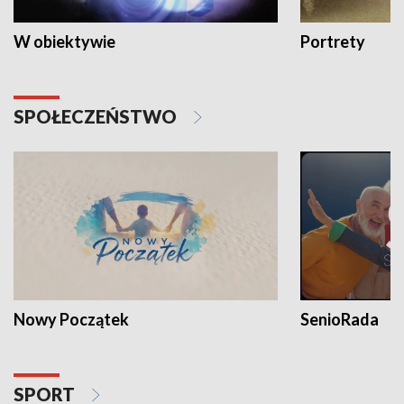
W obiektywie
Portrety
SPOŁECZEŃSTWO
Nowy Początek
SenioRada
SPORT