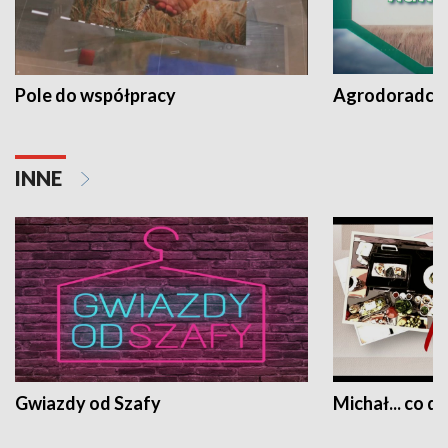
Pole do współpracy
Agrodoradcy 
INNE
Gwiazdy od Szafy
Michał... co dz