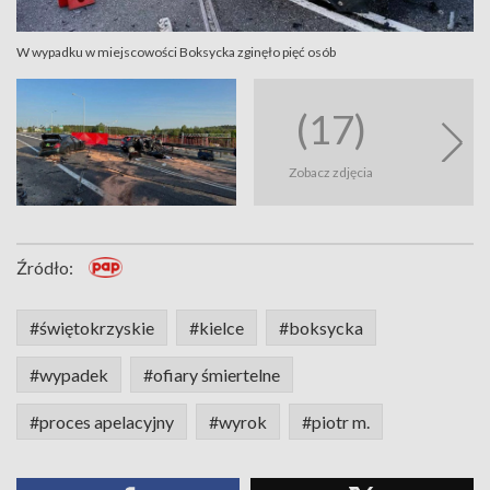
W wypadku w miejscowości Boksycka zginęło pięć osób
(17)
Zobacz zdjęcia
Źródło:
#świętokrzyskie
#kielce
#boksycka
#wypadek
#ofiary śmiertelne
#proces apelacyjny
#wyrok
#piotr m.