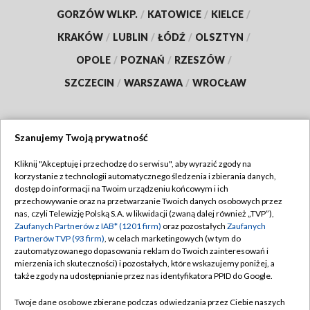
GORZÓW WLKP.
/
KATOWICE
/
KIELCE
/
KRAKÓW
/
LUBLIN
/
ŁÓDŹ
/
OLSZTYN
/
OPOLE
/
POZNAŃ
/
RZESZÓW
/
SZCZECIN
/
WARSZAWA
/
WROCŁAW
Szanujemy Twoją prywatność
Dołącz do nas:
Kliknij "Akceptuję i przechodzę do serwisu", aby wyrazić zgody na
korzystanie z technologii automatycznego śledzenia i zbierania danych,
TVP
dostęp do informacji na Twoim urządzeniu końcowym i ich
Abonament TVP
przechowywanie oraz na przetwarzanie Twoich danych osobowych przez
Regulamin TVP
nas, czyli Telewizję Polską S.A. w likwidacji (zwaną dalej również „TVP”),
Emisja w TVP
Polityka prywatności
Zaufanych Partnerów z IAB* (1201 firm)
oraz pozostałych
Zaufanych
Partnerów TVP (93 firm)
, w celach marketingowych (w tym do
Centrum informacji TVP
Moje zgody
zautomatyzowanego dopasowania reklam do Twoich zainteresowań i
mierzenia ich skuteczności) i pozostałych, które wskazujemy poniżej, a
Naziemna Telewizja Cyfrowa
Pomoc
także zgody na udostępnianie przez nas identyfikatora PPID do Google.
Sklep TVP
Biuro reklamy
Twoje dane osobowe zbierane podczas odwiedzania przez Ciebie naszych