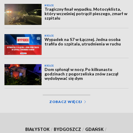
KIELCE
Tragiczny finał wypadku. Motocyklista,
który wcześniej potrącił pieszego, zmarł w
szpitalu
KIELCE
Wypadek na S7 w Łącznej. Jedna osoba
trafiła do szpitala, utrudnienia w ruchu
KIELCE
Dom spłonął w nocy. Po kilkunastu
godzinach z pogorzeliska znów zaczął
wydobywać się dym
ZOBACZ WIĘCEJ
BIAŁYSTOK
/
BYDGOSZCZ
/
GDAŃSK
/