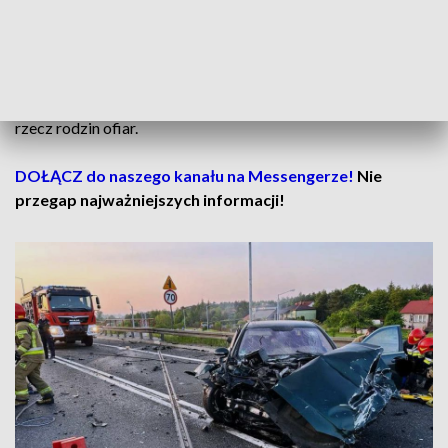
spowodowania katastrofy w ruchu lądowym ze skutkiem
śmiertelnym, kierowania pojazdem pod wpływem alkoholu i
narkotyków oraz posiadania środków odurzających. Skazał
go na 14 lat pozbawienia wolności, dożywotni zakaz
prowadzenia pojazdów i obowiązek zapłaty 300 tys. zł na
rzecz rodzin ofiar.
DOŁĄCZ do naszego kanału na Messengerze!
Nie
przegap najważniejszych informacji!