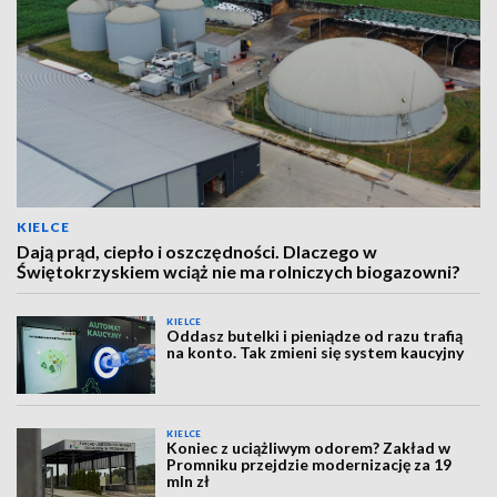
KIELCE
Dają prąd, ciepło i oszczędności. Dlaczego w
Świętokrzyskiem wciąż nie ma rolniczych biogazowni?
KIELCE
Oddasz butelki i pieniądze od razu trafią
na konto. Tak zmieni się system kaucyjny
KIELCE
Koniec z uciążliwym odorem? Zakład w
Promniku przejdzie modernizację za 19
mln zł