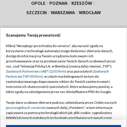
OPOLE
/
POZNAŃ
/
RZESZÓW
/
SZCZECIN
/
WARSZAWA
/
WROCŁAW
Szanujemy Twoją prywatność
Dołącz do nas:
Kliknij "Akceptuję i przechodzę do serwisu", aby wyrazić zgody na
korzystanie z technologii automatycznego śledzenia i zbierania danych,
TVP
dostęp do informacji na Twoim urządzeniu końcowym i ich
Abonament TVP
przechowywanie oraz na przetwarzanie Twoich danych osobowych przez
Regulamin TVP
nas, czyli Telewizję Polską S.A. w likwidacji (zwaną dalej również „TVP”),
Emisja w TVP
Polityka prywatności
Zaufanych Partnerów z IAB* (1201 firm)
oraz pozostałych
Zaufanych
Partnerów TVP (93 firm)
, w celach marketingowych (w tym do
Centrum informacji TVP
Moje zgody
zautomatyzowanego dopasowania reklam do Twoich zainteresowań i
mierzenia ich skuteczności) i pozostałych, które wskazujemy poniżej, a
Naziemna Telewizja Cyfrowa
Pomoc
także zgody na udostępnianie przez nas identyfikatora PPID do Google.
Sklep TVP
Biuro reklamy
Twoje dane osobowe zbierane podczas odwiedzania przez Ciebie naszych
Rada Programowa
Kontakt
poszczególnych serwisów
zwanych dalej „Portalem”, w tym informacje
zapisywane za pomocą technologii takich jak: pliki cookie, sygnalizatory
System NOS
WWW lub innych podobnych technologii umożliwiających świadczenie
dopasowanych i bezpiecznych usług, personalizację treści oraz reklam,
Informacje o nadawcy
Kanały