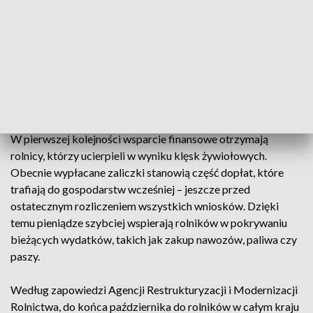
środki, ponieważ dla niektórych osób ten rok był bardzo
ciężki. I te osoby poszkodowane potrzebują tych pieniędzy,
ponieważ jest to jednym z głównych dochodów takich
gospodarstw mniejszych, większych też, ale my staramy się
wspierać rolników – powiedział Krzysztof Smolarczyk z
Agencji Restrukturyzacji i Modernizacji Rolnictwa w
Kielcach.
W pierwszej kolejności wsparcie finansowe otrzymają
rolnicy, którzy ucierpieli w wyniku klęsk żywiołowych.
Obecnie wypłacane zaliczki stanowią część dopłat, które
trafiają do gospodarstw wcześniej – jeszcze przed
ostatecznym rozliczeniem wszystkich wniosków. Dzięki
temu pieniądze szybciej wspierają rolników w pokrywaniu
bieżących wydatków, takich jak zakup nawozów, paliwa czy
paszy.
Według zapowiedzi Agencji Restrukturyzacji i Modernizacji
Rolnictwa, do końca października do rolników w całym kraju