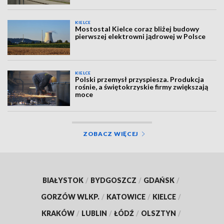
KIELCE
Mostostal Kielce coraz bliżej budowy
pierwszej elektrowni jądrowej w Polsce
KIELCE
Polski przemysł przyspiesza. Produkcja
rośnie, a świętokrzyskie firmy zwiększają
moce
ZOBACZ WIĘCEJ
BIAŁYSTOK
/
BYDGOSZCZ
/
GDAŃSK
/
GORZÓW WLKP.
/
KATOWICE
/
KIELCE
/
KRAKÓW
/
LUBLIN
/
ŁÓDŹ
/
OLSZTYN
/