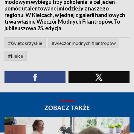
modowym wybiegu trzy pokolenia, a cel jeden -
pomóc utalentowanej młodzieży z naszego
regionu. W Kielcach, w jednej z galerii handlowych
trwa właśnie Wieczór Modnych Filantropów. To
jubileuszowa 25. edycja.
#świętokrzyskie
#wieczór modnych filantropów
#kielce
ZOBACZ TAKŻE