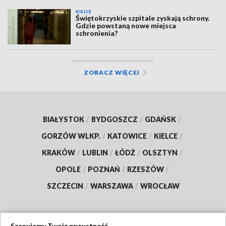
KIELCE
Świętokrzyskie szpitale zyskają schrony.
Gdzie powstaną nowe miejsca
schronienia?
ZOBACZ WIĘCEJ
BIAŁYSTOK
/
BYDGOSZCZ
/
GDAŃSK
/
GORZÓW WLKP.
/
KATOWICE
/
KIELCE
/
KRAKÓW
/
LUBLIN
/
ŁÓDŹ
/
OLSZTYN
/
OPOLE
/
POZNAŃ
/
RZESZÓW
/
SZCZECIN
/
WARSZAWA
/
WROCŁAW
Szanujemy Twoją prywatność