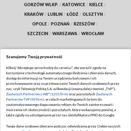
GORZÓW WLKP.
/
KATOWICE
/
KIELCE
/
KRAKÓW
/
LUBLIN
/
ŁÓDŹ
/
OLSZTYN
/
OPOLE
/
POZNAŃ
/
RZESZÓW
/
SZCZECIN
/
WARSZAWA
/
WROCŁAW
Szanujemy Twoją prywatność
Dołącz do nas:
Kliknij "Akceptuję i przechodzę do serwisu", aby wyrazić zgody na
korzystanie z technologii automatycznego śledzenia i zbierania danych,
TVP
dostęp do informacji na Twoim urządzeniu końcowym i ich
Abonament TVP
przechowywanie oraz na przetwarzanie Twoich danych osobowych przez
Regulamin TVP
nas, czyli Telewizję Polską S.A. w likwidacji (zwaną dalej również „TVP”),
Emisja w TVP
Polityka prywatności
Zaufanych Partnerów z IAB* (1201 firm)
oraz pozostałych
Zaufanych
Partnerów TVP (93 firm)
, w celach marketingowych (w tym do
Centrum informacji TVP
Moje zgody
zautomatyzowanego dopasowania reklam do Twoich zainteresowań i
mierzenia ich skuteczności) i pozostałych, które wskazujemy poniżej, a
Naziemna Telewizja Cyfrowa
Pomoc
także zgody na udostępnianie przez nas identyfikatora PPID do Google.
Sklep TVP
Biuro reklamy
Twoje dane osobowe zbierane podczas odwiedzania przez Ciebie naszych
Rada Programowa