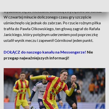
Goście za wszelką cenę chcieli doprowadzić do remisu, ale
wydawało się, że kielczanie dowiozą zwycięstwo do końca.
W czwartej minucie doliczonego czasu gry szczęście
uśmiechnęło się jednak do zabrzan. Po rzucie rożnym piłka
trafiła do Pawła Olkowskiego, ten głową zagrał do Rafała
Janickiego, który potężnym uderzeniem pod poprzeczkę
ustalił wynik meczu i zapewnił Górnikowi jeden punkt.
DOŁĄCZ do naszego kanału na Messengerze!
Nie
przegap najważniejszych informacji!