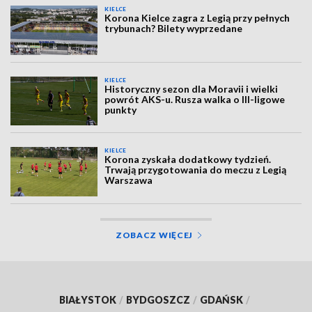
KIELCE
Korona Kielce zagra z Legią przy pełnych
trybunach? Bilety wyprzedane
KIELCE
Historyczny sezon dla Moravii i wielki
powrót AKS-u. Rusza walka o III-ligowe
punkty
KIELCE
Korona zyskała dodatkowy tydzień.
Trwają przygotowania do meczu z Legią
Warszawa
ZOBACZ WIĘCEJ
BIAŁYSTOK
/
BYDGOSZCZ
/
GDAŃSK
/