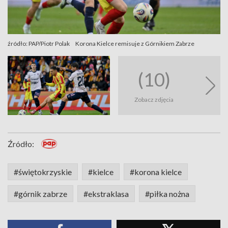
źródło: PAP/Piotr Polak
Korona Kielce remisuje z Górnikiem Zabrze
(10)
Zobacz zdjęcia
Źródło:
#świętokrzyskie
#kielce
#korona kielce
#górnik zabrze
#ekstraklasa
#piłka nożna