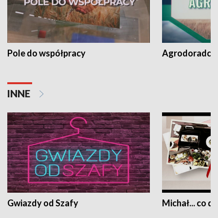
Pole do współpracy
Agrodoradcy 
INNE
Gwiazdy od Szafy
Michał... co dz