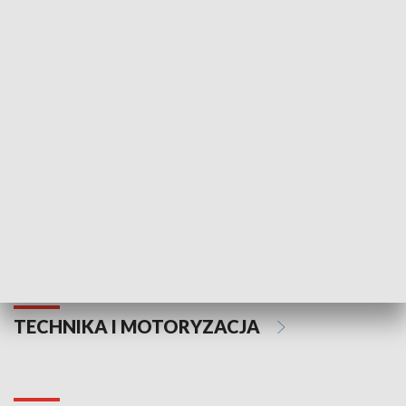
KULTURA I SZTUKA
Informator kulturalny
Drzwi do kult
TECHNIKA I MOTORYZACJA