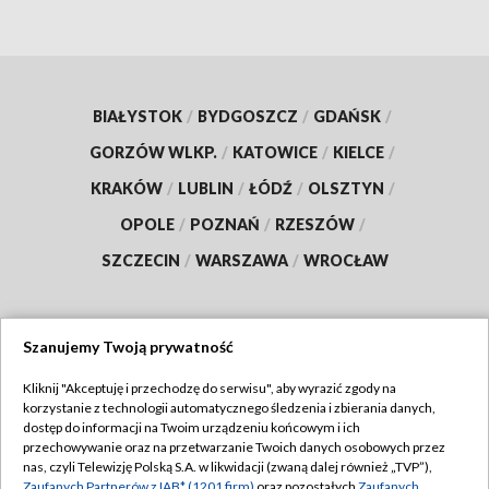
BIAŁYSTOK
/
BYDGOSZCZ
/
GDAŃSK
/
GORZÓW WLKP.
/
KATOWICE
/
KIELCE
/
KRAKÓW
/
LUBLIN
/
ŁÓDŹ
/
OLSZTYN
/
OPOLE
/
POZNAŃ
/
RZESZÓW
/
SZCZECIN
/
WARSZAWA
/
WROCŁAW
Szanujemy Twoją prywatność
Dołącz do nas:
Kliknij "Akceptuję i przechodzę do serwisu", aby wyrazić zgody na
korzystanie z technologii automatycznego śledzenia i zbierania danych,
TVP
dostęp do informacji na Twoim urządzeniu końcowym i ich
Abonament TVP
przechowywanie oraz na przetwarzanie Twoich danych osobowych przez
Regulamin TVP
nas, czyli Telewizję Polską S.A. w likwidacji (zwaną dalej również „TVP”),
Emisja w TVP
Zaufanych Partnerów z IAB* (1201 firm)
oraz pozostałych
Zaufanych
Polityka prywatności