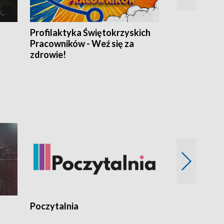
Profilaktyka Świętokrzyskich
Misja: Pacjen
Pracowników - Weź się za
zdrowie!
Poczytalnia
Koncerty TV