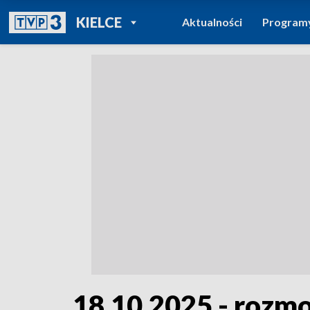
POWRÓT DO
KIELCE
Aktualności
Program
TVP REGIONY
18.10.2025 - roz