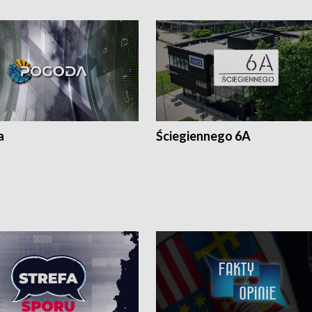
a
Ściegiennego 6A