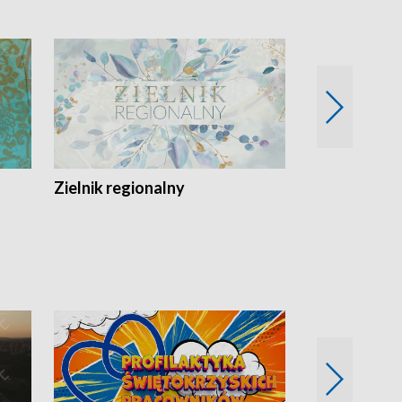
Zielnik regionalny
EkoLogiczni