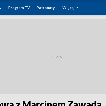
y
Program TV
Patronaty
Więcej
mowa z Marcinem Zawadą