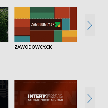
ZAWODOWCY.CK
Solidarni z U