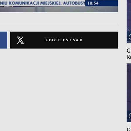
UDOSTĘPNIJ NA X
G
R
G