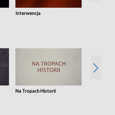
Interwencja
Fakty i Opin
Na Tropach Historii
Szept ziemi