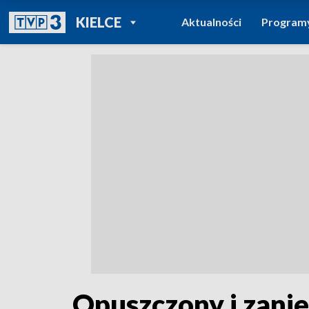
POWRÓT DO
KIELCE
Aktualności
Program
TVP REGIONY
Opuszczony i zani