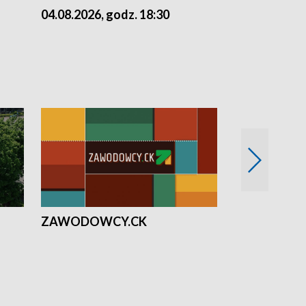
04.08.2026, godz. 18:30
03.08.2026, 
ZAWODOWCY.CK
Solidarni z U