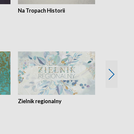
Na Tropach Historii
Szept ziemi
Zielnik regionalny
EkoLogiczni