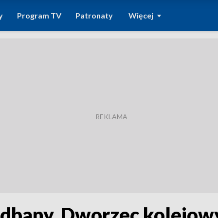
y
Program TV
Patronaty
Więcej
edbany. Dworzec kolejow