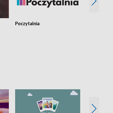
Poczytalnia
Koncerty TV