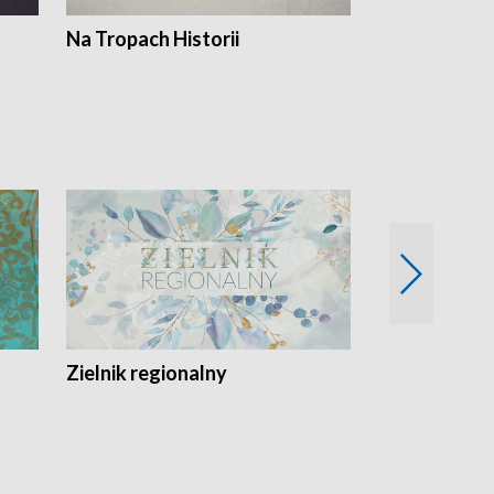
Na Tropach Historii
Szept ziemi
Zielnik regionalny
EkoLogiczni