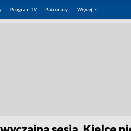
y
Program TV
Patronaty
Więcej
yczajna sesja. Kielce nie