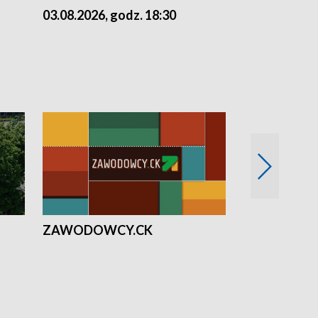
03.08.2026, godz. 18:30
02.08.2026, 
ZAWODOWCY.CK
Solidarni z U