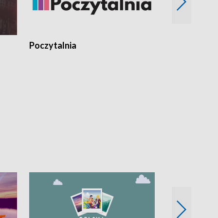
Poczytalnia
Koncerty TV