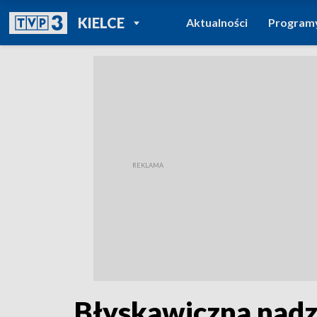
POWRÓT DO
KIELCE
Aktualności
Program
TVP REGIONY
Błyskawiczna nadzw