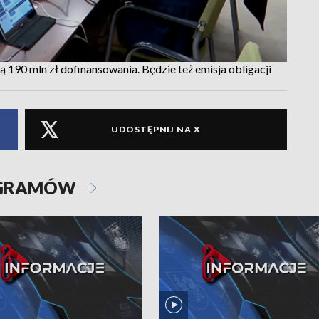
ą 190 mln zł dofinansowania. Będzie też emisja obligacji
UDOSTĘPNIJ NA X
OGRAMÓW