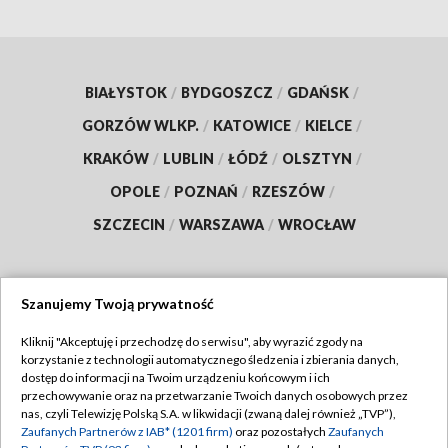
BIAŁYSTOK
/
BYDGOSZCZ
/
GDAŃSK
/
GORZÓW WLKP.
/
KATOWICE
/
KIELCE
/
KRAKÓW
/
LUBLIN
/
ŁÓDŹ
/
OLSZTYN
/
OPOLE
/
POZNAŃ
/
RZESZÓW
/
SZCZECIN
/
WARSZAWA
/
WROCŁAW
Szanujemy Twoją prywatność
Dołącz do nas:
Kliknij "Akceptuję i przechodzę do serwisu", aby wyrazić zgody na
korzystanie z technologii automatycznego śledzenia i zbierania danych,
TVP
dostęp do informacji na Twoim urządzeniu końcowym i ich
Abonament TVP
przechowywanie oraz na przetwarzanie Twoich danych osobowych przez
Regulamin TVP
nas, czyli Telewizję Polską S.A. w likwidacji (zwaną dalej również „TVP”),
Emisja w TVP
Zaufanych Partnerów z IAB* (1201 firm)
oraz pozostałych
Zaufanych
Polityka prywatności