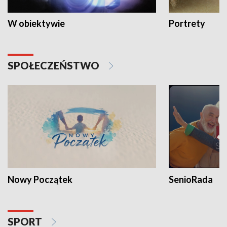
W obiektywie
Portrety
SPOŁECZEŃSTWO
Nowy Początek
SenioRada
SPORT