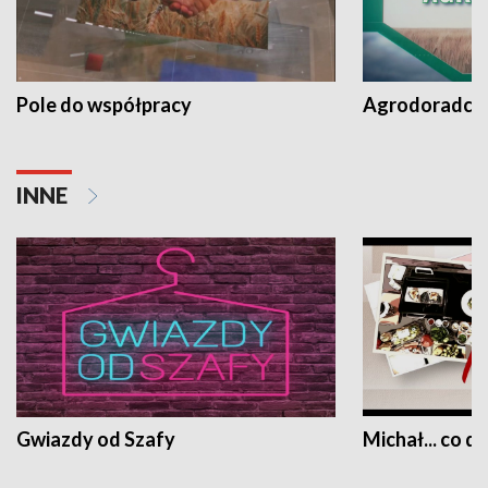
Pole do współpracy
Agrodoradcy 
INNE
Gwiazdy od Szafy
Michał... co dz