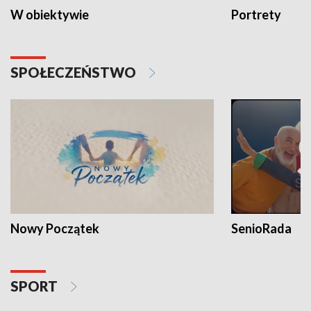
W obiektywie
Portrety
SPOŁECZEŃSTWO
Nowy Początek
SenioRada
SPORT