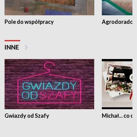
Pole do współpracy
Agrodoradcy 
INNE
Gwiazdy od Szafy
Michał... co dz