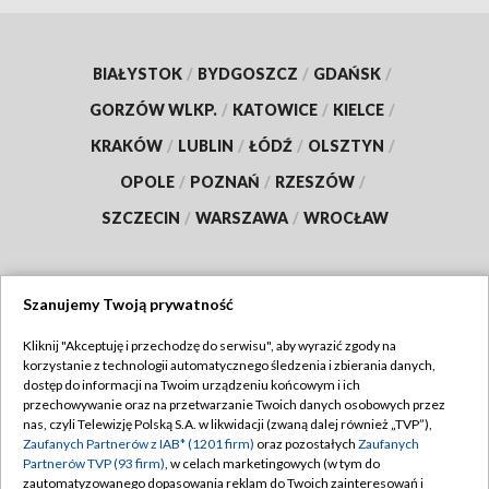
BIAŁYSTOK
/
BYDGOSZCZ
/
GDAŃSK
/
GORZÓW WLKP.
/
KATOWICE
/
KIELCE
/
KRAKÓW
/
LUBLIN
/
ŁÓDŹ
/
OLSZTYN
/
OPOLE
/
POZNAŃ
/
RZESZÓW
/
SZCZECIN
/
WARSZAWA
/
WROCŁAW
Szanujemy Twoją prywatność
Dołącz do nas:
Kliknij "Akceptuję i przechodzę do serwisu", aby wyrazić zgody na
korzystanie z technologii automatycznego śledzenia i zbierania danych,
TVP
dostęp do informacji na Twoim urządzeniu końcowym i ich
Abonament TVP
przechowywanie oraz na przetwarzanie Twoich danych osobowych przez
Regulamin TVP
nas, czyli Telewizję Polską S.A. w likwidacji (zwaną dalej również „TVP”),
Emisja w TVP
Zaufanych Partnerów z IAB* (1201 firm)
oraz pozostałych
Zaufanych
Polityka prywatności
Partnerów TVP (93 firm)
, w celach marketingowych (w tym do
Centrum informacji TVP
Moje zgody
zautomatyzowanego dopasowania reklam do Twoich zainteresowań i