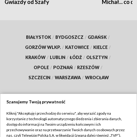
Gwiazdy od Szafy
Michał... co dz
BIAŁYSTOK
/
BYDGOSZCZ
/
GDAŃSK
/
GORZÓW WLKP.
/
KATOWICE
/
KIELCE
/
KRAKÓW
/
LUBLIN
/
ŁÓDŹ
/
OLSZTYN
/
OPOLE
/
POZNAŃ
/
RZESZÓW
/
SZCZECIN
/
WARSZAWA
/
WROCŁAW
Szanujemy Twoją prywatność
Dołącz do nas:
Kliknij "Akceptuję i przechodzę do serwisu", aby wyrazić zgody na
korzystanie z technologii automatycznego śledzenia i zbierania danych,
TVP
dostęp do informacji na Twoim urządzeniu końcowym i ich
Abonament TVP
przechowywanie oraz na przetwarzanie Twoich danych osobowych przez
Regulamin TVP
nas, czyli Telewizję Polską S.A. w likwidacji (zwaną dalej również „TVP”),