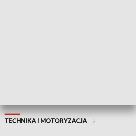
KULTURA I SZTUKA
Informator kulturalny
Drzwi do kult
TECHNIKA I MOTORYZACJA