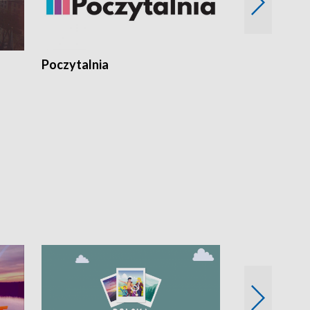
Poczytalnia
Koncerty TV