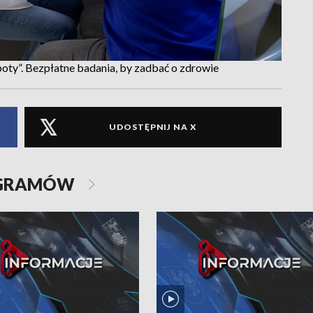
oty”. Bezpłatne badania, by zadbać o zdrowie
UDOSTĘPNIJ NA X
OGRAMÓW