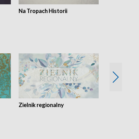
Na Tropach Historii
Szept ziemi
Zielnik regionalny
EkoLogiczni