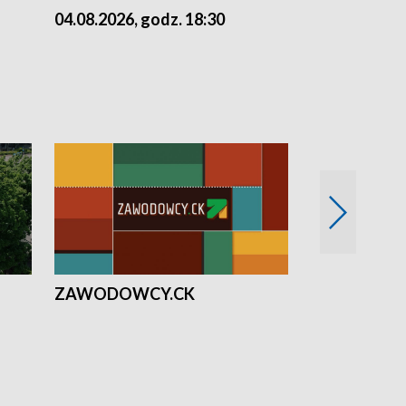
04.08.2026, godz. 18:30
03.08.2026, 
ZAWODOWCY.CK
Solidarni z U