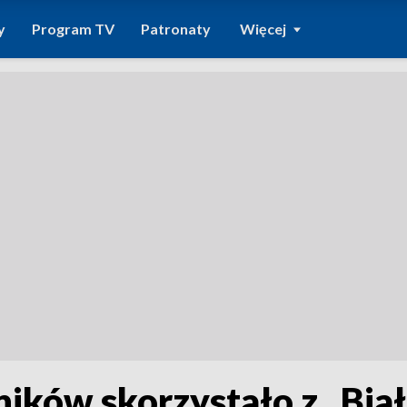
y
Program TV
Patronaty
Więcej
ków skorzystało z „Biał