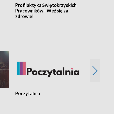
Profilaktyka Świętokrzyskich
Misja: Pacjen
Pracowników - Weź się za
zdrowie!
Poczytalnia
Koncerty TV