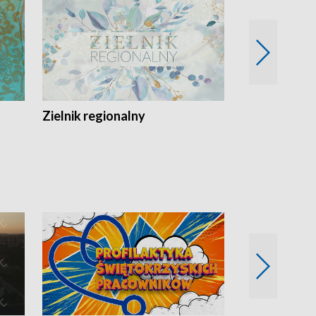
Zielnik regionalny
EkoLogiczni