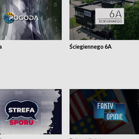
a
Ściegiennego 6A