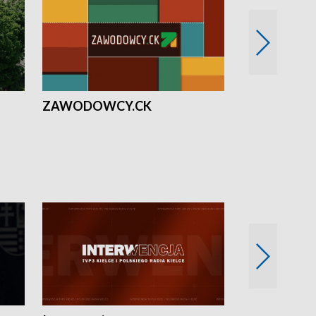
ZAWODOWCY.CK
Solidarni z U