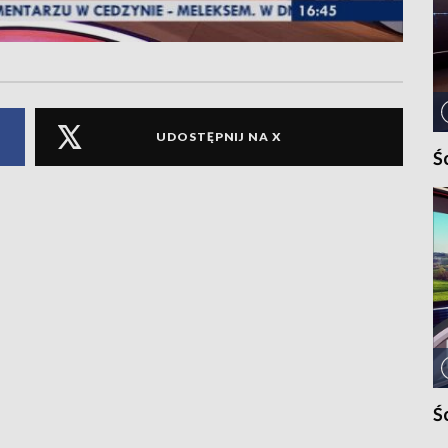
UDOSTĘPNIJ NA X
Ś
Ś