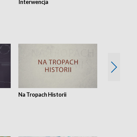
Interwencja
Fakty i Opin
Na Tropach Historii
Szept ziemi