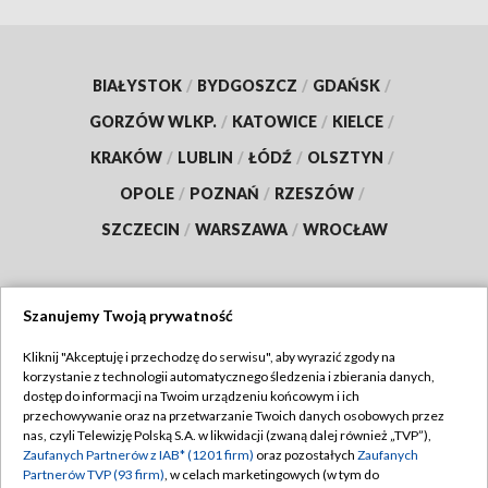
BIAŁYSTOK
/
BYDGOSZCZ
/
GDAŃSK
/
GORZÓW WLKP.
/
KATOWICE
/
KIELCE
/
KRAKÓW
/
LUBLIN
/
ŁÓDŹ
/
OLSZTYN
/
OPOLE
/
POZNAŃ
/
RZESZÓW
/
SZCZECIN
/
WARSZAWA
/
WROCŁAW
Szanujemy Twoją prywatność
Dołącz do nas:
Kliknij "Akceptuję i przechodzę do serwisu", aby wyrazić zgody na
korzystanie z technologii automatycznego śledzenia i zbierania danych,
TVP
dostęp do informacji na Twoim urządzeniu końcowym i ich
Abonament TVP
przechowywanie oraz na przetwarzanie Twoich danych osobowych przez
Regulamin TVP
nas, czyli Telewizję Polską S.A. w likwidacji (zwaną dalej również „TVP”),
Emisja w TVP
Polityka prywatności
Zaufanych Partnerów z IAB* (1201 firm)
oraz pozostałych
Zaufanych
Partnerów TVP (93 firm)
, w celach marketingowych (w tym do
Centrum informacji TVP