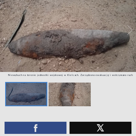
Niewybuch na terenie jednostki wojskowej w Kielcach. Zarządzono ewakuację i wstrzymano ruch