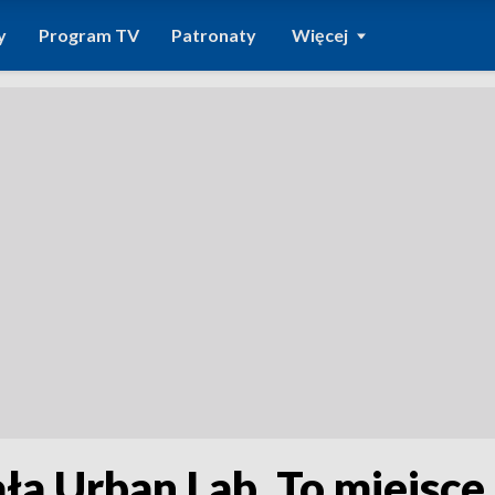
y
Program TV
Patronaty
Więcej
ła Urban Lab. To miejsce,