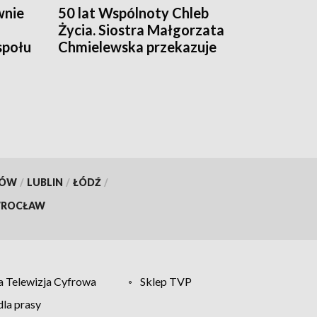
wnie
50 lat Wspólnoty Chleb
Życia. Siostra Małgorzata
społu
Chmielewska przekazuje
odpowiedzialność
następcom
KÓW
/
LUBLIN
/
ŁÓDŹ
/
ROCŁAW
 Telewizja Cyfrowa
Sklep TVP
la prasy