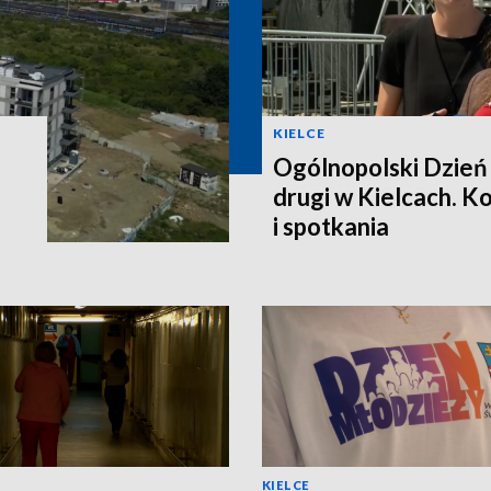
KIELCE
Ogólnopolski Dzień
drugi w Kielcach. K
i spotkania
KIELCE