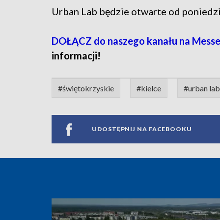
Urban Lab będzie otwarte od poniedzi
DOŁĄCZ do naszego kanału na Messe
informacji!
#świętokrzyskie
#kielce
#urban lab
UDOSTĘPNIJ NA FACEBOOKU