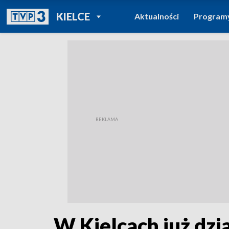
POWRÓT DO
KIELCE
Aktualności
Program
TVP REGIONY
W Kielcach już dzia