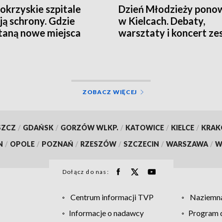
okrzyskie szpitale
Dzień Młodzieży pono
ją schrony. Gdzie
w Kielcach. Debaty,
aną nowe miejsca
warsztaty i koncert ze
nienia?
Modelki
ZOBACZ WIĘCEJ
SZCZ
/
GDAŃSK
/
GORZÓW WLKP.
/
KATOWICE
/
KIELCE
/
KRA
N
/
OPOLE
/
POZNAŃ
/
RZESZÓW
/
SZCZECIN
/
WARSZAWA
/
W
Dołącz do nas:
Centrum informacji TVP
Naziemna
Informacje o nadawcy
Program d