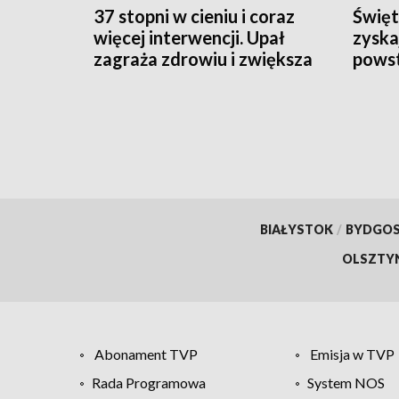
37 stopni w cieniu i coraz
Święt
więcej interwencji. Upał
zyska
zagraża zdrowiu i zwiększa
powst
ryzyko pożarów
schro
BIAŁYSTOK
/
BYDGO
OLSZTY
Abonament TVP
Emisja w TVP
Rada Programowa
System NOS