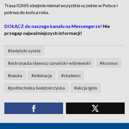
Trasa IGNIS obejmie niemal wszystkie uczelnie w Polsce i
potrwa do końca roku.
DOŁĄCZ do naszego kanału na Messengerze!
Nie
przegap najważniejszych informacji!
#świętokrzyskie
#astronauta sławosz uznański-wiśniewski
#kosmos
#nauka
#edukacja
#studenci
#politechnika świętokrzyska
#akcja ignis