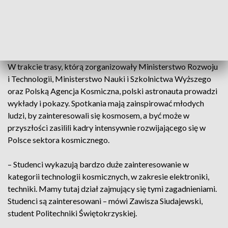
Europejskiej Agencji Kosmicznej.
Zobacz też:
Sławosz Uznański-Wiśniewski w Targach
Kielce opowiadał o swojej misji kosmicznej
W trakcie trasy, którą zorganizowały Ministerstwo Rozwoju
i Technologii, Ministerstwo Nauki i Szkolnictwa Wyższego
oraz Polską Agencja Kosmiczna, polski astronauta prowadzi
wykłady i pokazy. Spotkania mają zainspirować młodych
ludzi, by zainteresowali się kosmosem, a być może w
przyszłości zasilili kadry intensywnie rozwijającego się w
Polsce sektora kosmicznego.
– Studenci wykazują bardzo duże zainteresowanie w
kategorii technologii kosmicznych, w zakresie elektroniki,
techniki. Mamy tutaj dział zajmujący się tymi zagadnieniami.
Studenci są zainteresowani – mówi Zawisza Siudajewski,
student Politechniki Świętokrzyskiej.