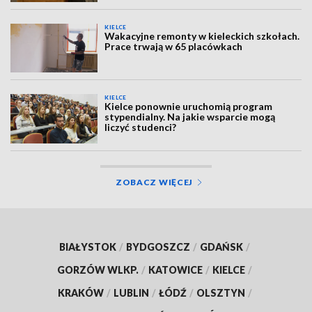
KIELCE
Wakacyjne remonty w kieleckich szkołach.
Prace trwają w 65 placówkach
KIELCE
Kielce ponownie uruchomią program
stypendialny. Na jakie wsparcie mogą
liczyć studenci?
ZOBACZ WIĘCEJ
BIAŁYSTOK
/
BYDGOSZCZ
/
GDAŃSK
/
GORZÓW WLKP.
/
KATOWICE
/
KIELCE
/
KRAKÓW
/
LUBLIN
/
ŁÓDŹ
/
OLSZTYN
/