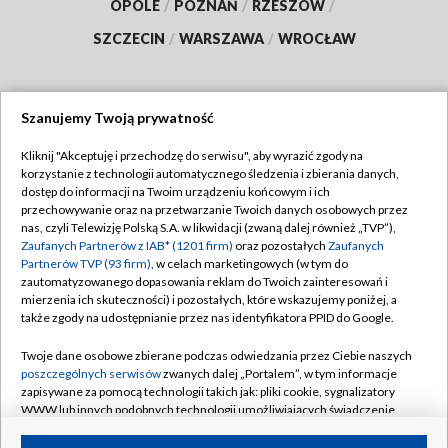
OPOLE
/
POZNAŃ
/
RZESZÓW
/
SZCZECIN
/
WARSZAWA
/
WROCŁAW
Szanujemy Twoją prywatność
Dołącz do nas:
Kliknij "Akceptuję i przechodzę do serwisu", aby wyrazić zgody na
korzystanie z technologii automatycznego śledzenia i zbierania danych,
TVP
dostęp do informacji na Twoim urządzeniu końcowym i ich
Abonament TVP
przechowywanie oraz na przetwarzanie Twoich danych osobowych przez
Regulamin TVP
nas, czyli Telewizję Polską S.A. w likwidacji (zwaną dalej również „TVP”),
Emisja w TVP
Polityka prywatności
Zaufanych Partnerów z IAB* (1201 firm)
oraz pozostałych
Zaufanych
Partnerów TVP (93 firm)
, w celach marketingowych (w tym do
Centrum informacji TVP
Moje zgody
zautomatyzowanego dopasowania reklam do Twoich zainteresowań i
mierzenia ich skuteczności) i pozostałych, które wskazujemy poniżej, a
Naziemna Telewizja Cyfrowa
Pomoc
także zgody na udostępnianie przez nas identyfikatora PPID do Google.
Sklep TVP
Biuro reklamy
Twoje dane osobowe zbierane podczas odwiedzania przez Ciebie naszych
Rada Programowa
Kontakt
poszczególnych serwisów
zwanych dalej „Portalem”, w tym informacje
zapisywane za pomocą technologii takich jak: pliki cookie, sygnalizatory
System NOS
WWW lub innych podobnych technologii umożliwiających świadczenie
dopasowanych i bezpiecznych usług, personalizację treści oraz reklam,
Informacje o nadawcy
Kanały
udostępnianie funkcji mediów społecznościowych oraz analizowanie