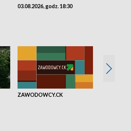
03.08.2026, godz. 18:30
02.08.2026, 
ZAWODOWCY.CK
Solidarni z U