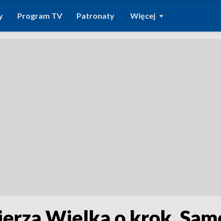
y
Program TV
Patronaty
Więcej
erza Wielka o krok. Samo