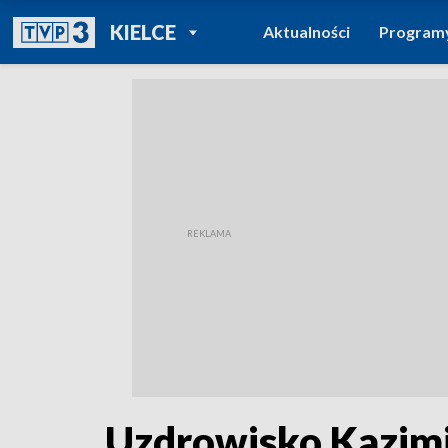
POWRÓT DO
KIELCE
Aktualności
Program
TVP REGIONY
Uzdrowisko Kazimi