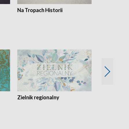
Na Tropach Historii
Szept ziemi
Zielnik regionalny
EkoLogiczni