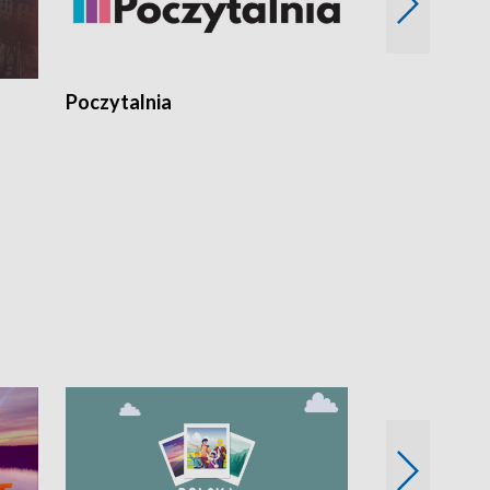
Poczytalnia
Koncerty TV