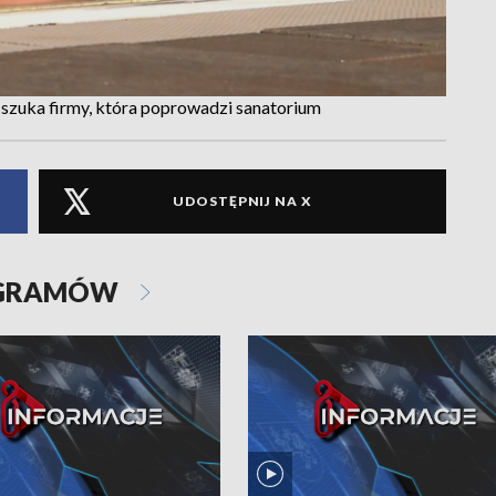
szuka firmy, która poprowadzi sanatorium
UDOSTĘPNIJ NA X
OGRAMÓW