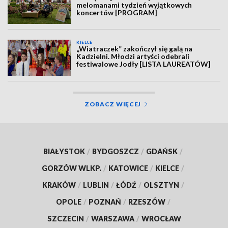
melomanami tydzień wyjątkowych
koncertów [PROGRAM]
KIELCE
„Wiatraczek” zakończył się galą na
Kadzielni. Młodzi artyści odebrali
festiwalowe Jodły [LISTA LAUREATÓW]
ZOBACZ WIĘCEJ
BIAŁYSTOK
/
BYDGOSZCZ
/
GDAŃSK
/
GORZÓW WLKP.
/
KATOWICE
/
KIELCE
/
KRAKÓW
/
LUBLIN
/
ŁÓDŹ
/
OLSZTYN
/
OPOLE
/
POZNAŃ
/
RZESZÓW
/
SZCZECIN
/
WARSZAWA
/
WROCŁAW