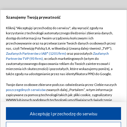
Szanujemy Twoją prywatność
Dołącz do nas:
Kliknij "Akceptuję i przechodzę do serwisu", aby wyrazić zgody na
korzystanie z technologii automatycznego śledzenia i zbierania danych,
TVP
dostęp do informacji na Twoim urządzeniu końcowym i ich
Abonament TVP
przechowywanie oraz na przetwarzanie Twoich danych osobowych przez
Regulamin TVP
nas, czyli Telewizję Polską S.A. w likwidacji (zwaną dalej również „TVP”),
Emisja w TVP
Polityka prywatności
Zaufanych Partnerów z IAB* (1201 firm)
oraz pozostałych
Zaufanych
Partnerów TVP (93 firm)
, w celach marketingowych (w tym do
Centrum informacji TVP
Moje zgody
zautomatyzowanego dopasowania reklam do Twoich zainteresowań i
mierzenia ich skuteczności) i pozostałych, które wskazujemy poniżej, a
Naziemna Telewizja Cyfrowa
Pomoc
także zgody na udostępnianie przez nas identyfikatora PPID do Google.
Sklep TVP
Biuro reklamy
Twoje dane osobowe zbierane podczas odwiedzania przez Ciebie naszych
Rada Programowa
Kontakt
poszczególnych serwisów
zwanych dalej „Portalem”, w tym informacje
zapisywane za pomocą technologii takich jak: pliki cookie, sygnalizatory
System NOS
WWW lub innych podobnych technologii umożliwiających świadczenie
dopasowanych i bezpiecznych usług, personalizację treści oraz reklam,
Informacje o nadawcy
Kanały
udostępnianie funkcji mediów społecznościowych oraz analizowanie
Akceptuję i przechodzę do serwisu
ruchu w Internecie.
Program dla prasy
©2026 Telewizja Polska S.A. w likwidacji
Biuro Reklamy
Twoje dane osobowe zbierane podczas odwiedzania przez Ciebie