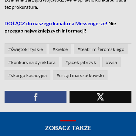
też prokuratura.
DOŁĄCZ do naszego kanału na Messengerze!
Nie
przegap najważniejszych informacji!
#świętokrzyskie
#kielce
#teatr im żeromskiego
#konkurs na dyrektora
#jacek jabrzyk
#wsa
#skarga kasacyjna
#urząd marszałkowski
ZOBACZ TAKŻE