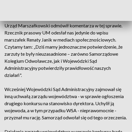
roszczeniem cywilnoprawnym" – czytamy w orzeczeniu WSA
z 26 września.
Urząd Marszałkowski odmówił komentarza w tej sprawie.
Rzecznik prasowy UM odesłał nas jedynie do wpisu
marszałek Renaty Janik w mediach społecznościowych.
Czytamy tam: „Dziś mamy jednoznaczne potwierdzenie, że
zarzuty te były nieuzasadnione – zarówno Samorządowe
Kolegium Odwoławcze, jak i Wojewódzki Sąd
Administracyjny potwierdziły prawidłowość naszych
działań".
Wcześniej Wojewódzki Sąd Administracyjny zajmował się
inną uchwałą zarządu województwa - w sprawie ogłoszenia
drugiego konkursu na stanowisko dyrektora. Uchylił ją
wojewoda, a w tym przypadku WSA - nieprawomocnie -
przyznał mu rację. Samorząd odwołał się od tego orzeczenia.
Działania zarządu województwa w sprawie konkursu bada