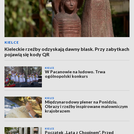
KIELCE
Kieleckie rzeźby odzyskają dawny blask. Przy zabytkach
pojawią się kody QR
KIELCE
W Pacanowie na ludowo. Trwa
ogólnopolski konkurs
KIELCE
Międzynarodowy plener na Ponidziu.
Obrazy i rzeźby inspirowane malowniczym
krajobrazem
KIELCE
Początek „Lata z Chopinem”. Przed