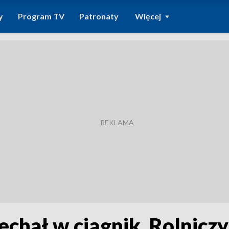
y
Program TV
Patronaty
Więcej
hał w ciągnik. Rolnicz