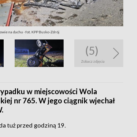
owie na dachu - fot. KPP Busko-Zdrój
(5)
Zobacz zdjęcia
 wypadku w miejscowości Wola
ej nr 765. W jego ciągnik wjechał
.
da tuż przed godziną 19.