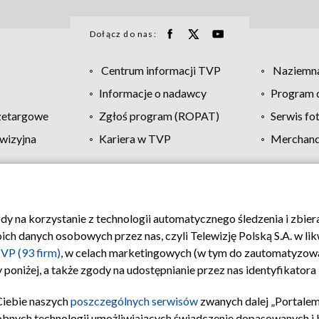
Dołącz do nas:
Centrum informacji TVP
Naziemna
Informacje o nadawcy
Program d
zetargowe
Zgłoś program (ROPAT)
Serwis fo
wizyjna
Kariera w TVP
Merchandi
Polityka prywatności
Moje zgody
Pomoc
Biuro re
ody na korzystanie z technologii automatycznego śledzenia i zbie
 danych osobowych przez nas, czyli Telewizję Polską S.A. w likw
VP (93 firm)
, w celach marketingowych (w tym do zautomatyzow
 poniżej, a także zgody na udostępnianie przez nas identyfikator
Ciebie naszych
poszczególnych serwisów
zwanych dalej „Portalem
obnych technologii umożliwiających świadczenie dopasowanych i be