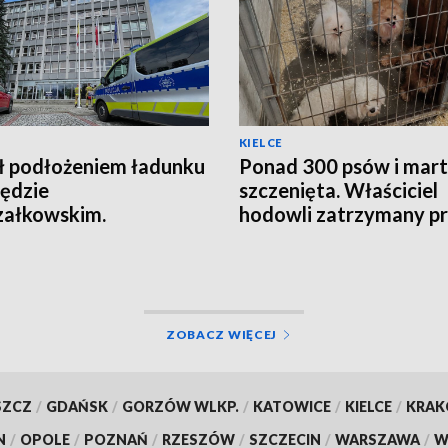
KIELCE
ł podłożeniem ładunku
Ponad 300 psów i mar
ędzie
szczenięta. Właściciel
załkowskim.
hodowli zatrzymany p
agowała ochrona
policję
ZOBACZ WIĘCEJ
SZCZ
/
GDAŃSK
/
GORZÓW WLKP.
/
KATOWICE
/
KIELCE
/
KRA
N
/
OPOLE
/
POZNAŃ
/
RZESZÓW
/
SZCZECIN
/
WARSZAWA
/
W