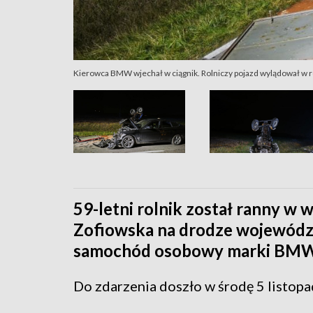
Kierowca BMW wjechał w ciągnik. Rolniczy pojazd wylądował w r
59-letni rolnik został ranny w
Zofiowska na drodze wojewódzki
samochód osobowy marki BMW
Do zdarzenia doszło w środę 5 listopa