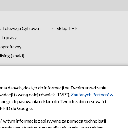
 Telewizja Cyfrowa
Sklep TVP
la prasy
tograficzny
sing (znaki)
klamy
Kontakt
rania danych, dostęp do informacji na Twoim urządzeniu
idacji (zwaną dalej również „TVP”),
Zaufanych Partnerów
anego dopasowania reklam do Twoich zainteresowań i
a PPID do Google.
”, w tym informacje zapisywane za pomocą technologii
zpiecznych usług, personalizację treści oraz reklam,