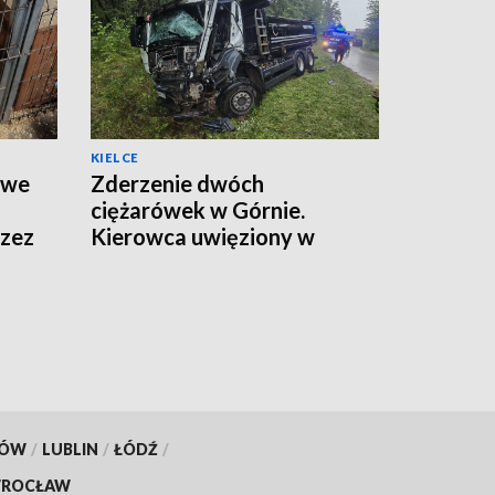
KIELCE
twe
Zderzenie dwóch
ciężarówek w Górnie.
rzez
Kierowca uwięziony w
kabinie, droga zamknięta
KÓW
/
LUBLIN
/
ŁÓDŹ
/
ROCŁAW