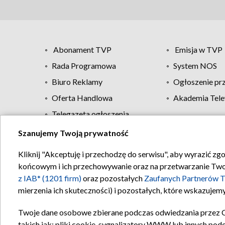
Abonament TVP
Emisja w TVP
Rada Programowa
System NOS
Biuro Reklamy
Ogłoszenie pr
Oferta Handlowa
Akademia Tele
Telegazeta ogłoszenia
Szanujemy Twoją prywatność
Regulamin TVP
Kliknij "Akceptuję i przechodzę do serwisu", aby wyrazić zg
końcowym i ich przechowywanie oraz na przetwarzanie Twoich
z IAB* (1201 firm)
oraz pozostałych
Zaufanych Partnerów T
mierzenia ich skuteczności) i pozostałych, które wskazujemy
Twoje dane osobowe zbierane podczas odwiedzania przez 
takich jak: pliki cookie, sygnalizatory WWW lub innych pod