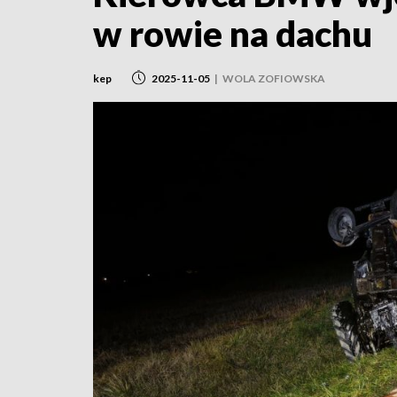
w rowie na dachu
kep
2025-11-05
|
WOLA ZOFIOWSKA