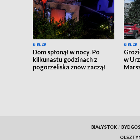
KIELCE
KIELCE
Dom spłonął w nocy. Po
Grozi
kilkunastu godzinach z
w Urz
pogorzeliska znów zaczął
Mars
wydobywać się dym
Zare
BIAŁYSTOK
/
BYDGO
OLSZTY