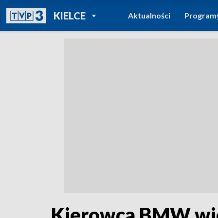
POWRÓT DO
KIELCE
Aktualności
Program
TVP REGIONY
Kierowca BMW wjec