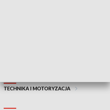
KULTURA I SZTUKA
Informator kulturalny
Drzwi do kult
TECHNIKA I MOTORYZACJA