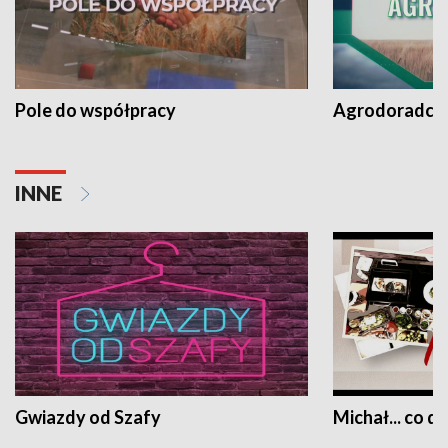
Pole do współpracy
Agrodoradcy 
INNE
Gwiazdy od Szafy
Michał... co dz