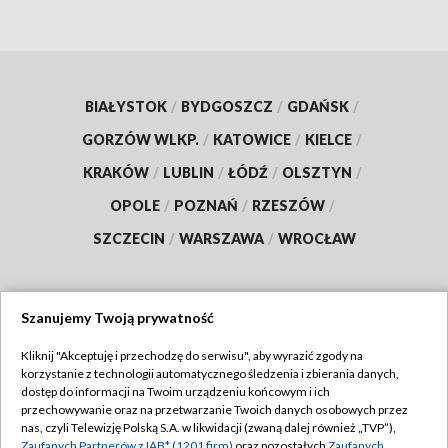
BIAŁYSTOK
/
BYDGOSZCZ
/
GDAŃSK
/
GORZÓW WLKP.
/
KATOWICE
/
KIELCE
/
KRAKÓW
/
LUBLIN
/
ŁÓDŹ
/
OLSZTYN
/
OPOLE
/
POZNAŃ
/
RZESZÓW
/
SZCZECIN
/
WARSZAWA
/
WROCŁAW
Szanujemy Twoją prywatność
Dołącz do nas:
Kliknij "Akceptuję i przechodzę do serwisu", aby wyrazić zgody na
korzystanie z technologii automatycznego śledzenia i zbierania danych,
TVP
dostęp do informacji na Twoim urządzeniu końcowym i ich
Abonament TVP
przechowywanie oraz na przetwarzanie Twoich danych osobowych przez
Regulamin TVP
nas, czyli Telewizję Polską S.A. w likwidacji (zwaną dalej również „TVP”),
Emisja w TVP
Zaufanych Partnerów z IAB* (1201 firm)
oraz pozostałych
Zaufanych
Polityka prywatności