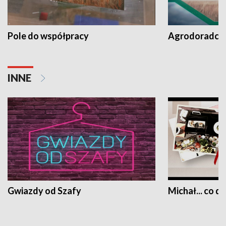
Pole do współpracy
Agrodoradcy 
INNE
Gwiazdy od Szafy
Michał... co dz