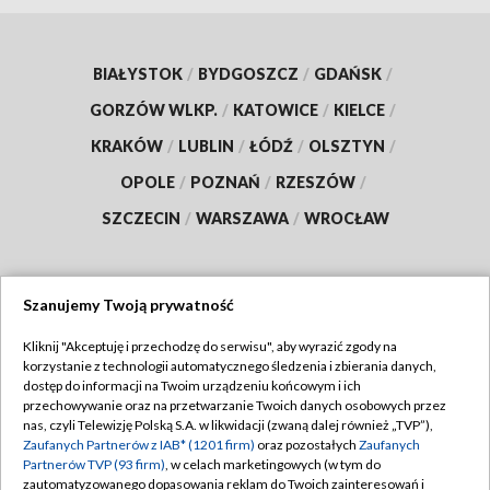
BIAŁYSTOK
/
BYDGOSZCZ
/
GDAŃSK
/
GORZÓW WLKP.
/
KATOWICE
/
KIELCE
/
KRAKÓW
/
LUBLIN
/
ŁÓDŹ
/
OLSZTYN
/
OPOLE
/
POZNAŃ
/
RZESZÓW
/
SZCZECIN
/
WARSZAWA
/
WROCŁAW
Szanujemy Twoją prywatność
Dołącz do nas:
Kliknij "Akceptuję i przechodzę do serwisu", aby wyrazić zgody na
korzystanie z technologii automatycznego śledzenia i zbierania danych,
TVP
dostęp do informacji na Twoim urządzeniu końcowym i ich
Abonament TVP
przechowywanie oraz na przetwarzanie Twoich danych osobowych przez
Regulamin TVP
nas, czyli Telewizję Polską S.A. w likwidacji (zwaną dalej również „TVP”),
Emisja w TVP
Zaufanych Partnerów z IAB* (1201 firm)
oraz pozostałych
Zaufanych
Polityka prywatności
Partnerów TVP (93 firm)
, w celach marketingowych (w tym do
Centrum informacji TVP
Moje zgody
zautomatyzowanego dopasowania reklam do Twoich zainteresowań i