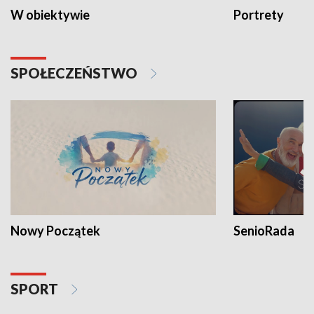
W obiektywie
Portrety
SPOŁECZEŃSTWO
Nowy Początek
SenioRada
SPORT