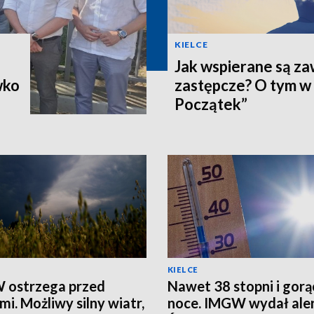
KIELCE
Jak wspierane są z
wko
zastępcze? O tym w
Początek”
KIELCE
 ostrzega przed
Nawet 38 stopni i gorą
mi. Możliwy silny wiatr,
noce. IMGW wydał aler