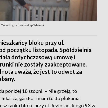
 Twierdzą, że to odwet spółdzielni
mieszkańcy bloku przy ul.
od początku listopada. Spółdzielnia
ała dotychczasową umowę i
runki nie zostały zaakceptowane.
nota uważa, że jest to odwet za
abany.
 poniżej 18 stopni. – Nie grzeją, to
lekarza, gardło, i mam tu do płukania
eszkanka bloku przy ul. Jeziorańskiego 93 w