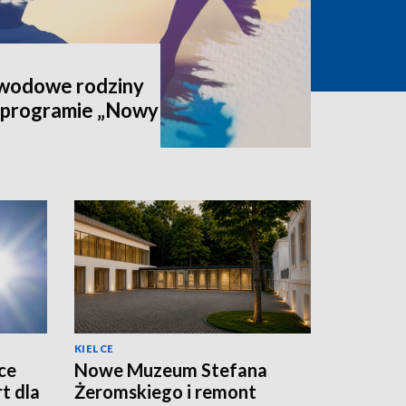
awodowe rodziny
 programie „Nowy
KIELCE
ce
Nowe Muzeum Stefana
t dla
Żeromskiego i remont