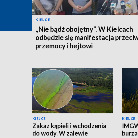
KIELCE
„Nie bądź obojętny”. W Kielcach
odbędzie się manifestacja przeci
przemocy i hejtowi
KIELCE
KIELCE
Zakaz kąpieli i wchodzenia
IMGW
do wody. W zalewie
burza