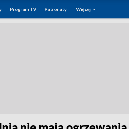
y
Program TV
Patronaty
Więcej
nia nie mają ogrzewania i