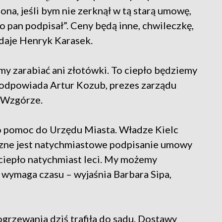
na, jeśli bym nie zerknął w tą starą umowę,
co pan podpisał”. Ceny będą inne, chwileczkę,
odaje Henryk Karasek.
y zarabiać ani złotówki. To ciepło będziemy
 odpowiada Artur Kozub, prezes zarządu
 Wzgórze.
 o pomoc do Urzędu Miasta. Władze Kielc
czne jest natychmiastowe podpisanie umowy
i ciepło natychmiast leci. My możemy
o wymaga czasu – wyjaśnia Barbara Sipa,
ogrzewania dziś trafiła do sądu. Dostawy