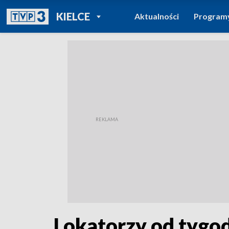
POWRÓT DO
KIELCE
Aktualności
Program
TVP REGIONY
Lokatorzy od tygod