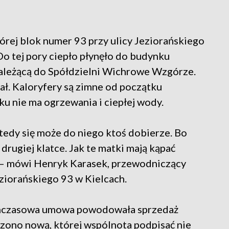
órej blok numer 93 przy ulicy Jeziorańskiego
Do tej pory ciepło płynęło do budynku
należącą do Spółdzielni Wichrowe Wzgórze.
ł. Kaloryfery są zimne od początku
u nie ma ogrzewania i ciepłej wody.
wtedy się może do niego ktoś dobierze. Bo
 drugiej klatce. Jak te matki mają kąpać
es – mówi Henryk Karasek, przewodniczący
iorańskiego 93 w Kielcach.
ychczasowa umowa powodowała sprzedaż
zono nową, której wspólnota podpisać nie