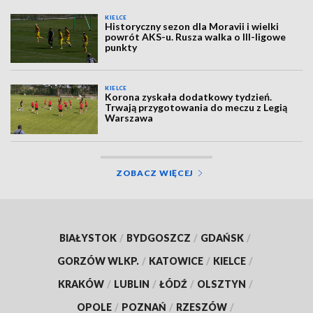
KIELCE
Historyczny sezon dla Moravii i wielki
powrót AKS-u. Rusza walka o III-ligowe
punkty
KIELCE
Korona zyskała dodatkowy tydzień.
Trwają przygotowania do meczu z Legią
Warszawa
ZOBACZ WIĘCEJ
BIAŁYSTOK
/
BYDGOSZCZ
/
GDAŃSK
/
GORZÓW WLKP.
/
KATOWICE
/
KIELCE
/
KRAKÓW
/
LUBLIN
/
ŁÓDŹ
/
OLSZTYN
/
OPOLE
/
POZNAŃ
/
RZESZÓW
/