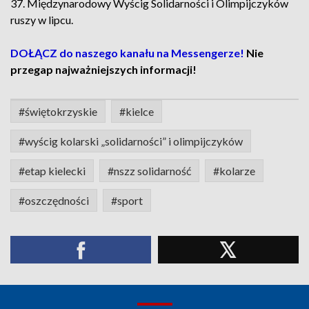
37. Międzynarodowy Wyścig Solidarności i Olimpijczyków
ruszy w lipcu.
DOŁĄCZ do naszego kanału na Messengerze!
Nie
przegap najważniejszych informacji!
#świętokrzyskie
#kielce
#wyścig kolarski „solidarności” i olimpijczyków
#etap kielecki
#nszz solidarność
#kolarze
#oszczędności
#sport