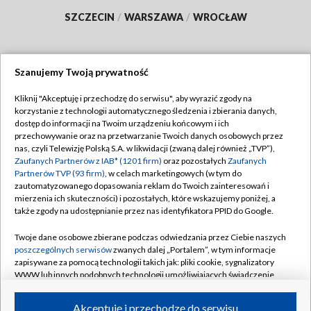
SZCZECIN
/
WARSZAWA
/
WROCŁAW
Szanujemy Twoją prywatność
Dołącz do nas:
Kliknij "Akceptuję i przechodzę do serwisu", aby wyrazić zgody na
korzystanie z technologii automatycznego śledzenia i zbierania danych,
TVP
dostęp do informacji na Twoim urządzeniu końcowym i ich
Abonament TVP
przechowywanie oraz na przetwarzanie Twoich danych osobowych przez
Regulamin TVP
nas, czyli Telewizję Polską S.A. w likwidacji (zwaną dalej również „TVP”),
Emisja w TVP
Polityka prywatności
Zaufanych Partnerów z IAB* (1201 firm)
oraz pozostałych
Zaufanych
Partnerów TVP (93 firm)
, w celach marketingowych (w tym do
Centrum informacji TVP
Moje zgody
zautomatyzowanego dopasowania reklam do Twoich zainteresowań i
mierzenia ich skuteczności) i pozostałych, które wskazujemy poniżej, a
Naziemna Telewizja Cyfrowa
Pomoc
także zgody na udostępnianie przez nas identyfikatora PPID do Google.
Sklep TVP
Biuro reklamy
Twoje dane osobowe zbierane podczas odwiedzania przez Ciebie naszych
Rada Programowa
Kontakt
poszczególnych serwisów
zwanych dalej „Portalem”, w tym informacje
zapisywane za pomocą technologii takich jak: pliki cookie, sygnalizatory
System NOS
WWW lub innych podobnych technologii umożliwiających świadczenie
dopasowanych i bezpiecznych usług, personalizację treści oraz reklam,
Informacje o nadawcy
Kanały
udostępnianie funkcji mediów społecznościowych oraz analizowanie
Akceptuję i przechodzę do serwisu