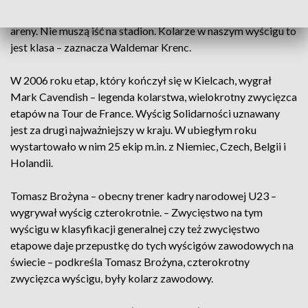
przyjeżdża pod dom mieszkańców? Nie muszą iść do żadnej
areny. Nie muszą iść na stadion. Kolarze w naszym wyścigu to
jest klasa – zaznacza Waldemar Krenc.
W 2006 roku etap, który kończył się w Kielcach, wygrał
Mark Cavendish – legenda kolarstwa, wielokrotny zwycięzca
etapów na Tour de France. Wyścig Solidarności uznawany
jest za drugi najważniejszy w kraju. W ubiegłym roku
wystartowało w nim 25 ekip m.in. z Niemiec, Czech, Belgii i
Holandii.
Tomasz Brożyna – obecny trener kadry narodowej U23 –
wygrywał wyścig czterokrotnie. – Zwycięstwo na tym
wyścigu w klasyfikacji generalnej czy też zwycięstwo
etapowe daje przepustkę do tych wyścigów zawodowych na
świecie – podkreśla Tomasz Brożyna, czterokrotny
zwycięzca wyścigu, były kolarz zawodowy.