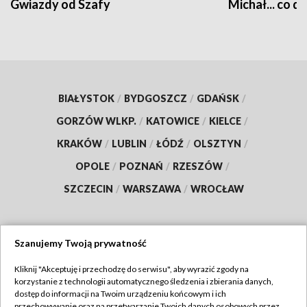
Gwiazdy od Szafy
Michał... co dz
BIAŁYSTOK
/
BYDGOSZCZ
/
GDAŃSK
/
GORZÓW WLKP.
/
KATOWICE
/
KIELCE
/
KRAKÓW
/
LUBLIN
/
ŁÓDŹ
/
OLSZTYN
/
OPOLE
/
POZNAŃ
/
RZESZÓW
/
SZCZECIN
/
WARSZAWA
/
WROCŁAW
Szanujemy Twoją prywatność
Dołącz do nas:
Kliknij "Akceptuję i przechodzę do serwisu", aby wyrazić zgody na
korzystanie z technologii automatycznego śledzenia i zbierania danych,
TVP
dostęp do informacji na Twoim urządzeniu końcowym i ich
Abonament TVP
przechowywanie oraz na przetwarzanie Twoich danych osobowych przez