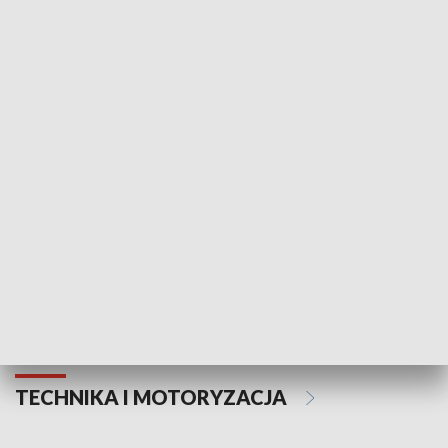
KULTURA I SZTUKA
Informator kulturalny
Drzwi do kult
TECHNIKA I MOTORYZACJA