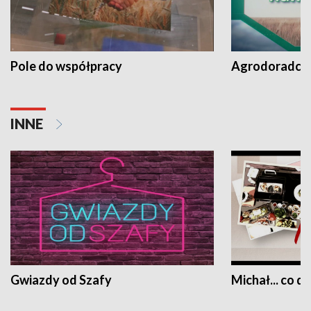
Pole do współpracy
Agrodoradcy 
INNE
Gwiazdy od Szafy
Michał... co dz