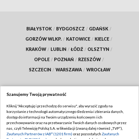
BIAŁYSTOK
/
BYDGOSZCZ
/
GDAŃSK
/
GORZÓW WLKP.
/
KATOWICE
/
KIELCE
/
KRAKÓW
/
LUBLIN
/
ŁÓDŹ
/
OLSZTYN
/
OPOLE
/
POZNAŃ
/
RZESZÓW
/
SZCZECIN
/
WARSZAWA
/
WROCŁAW
Szanujemy Twoją prywatność
Dołącz do nas:
Kliknij "Akceptuję i przechodzę do serwisu", aby wyrazić zgody na
korzystanie z technologii automatycznego śledzenia i zbierania danych,
TVP
dostęp do informacji na Twoim urządzeniu końcowym i ich
Abonament TVP
przechowywanie oraz na przetwarzanie Twoich danych osobowych przez
Regulamin TVP
nas, czyli Telewizję Polską S.A. w likwidacji (zwaną dalej również „TVP”),
Emisja w TVP
Zaufanych Partnerów z IAB* (1201 firm)
oraz pozostałych
Zaufanych
Polityka prywatności