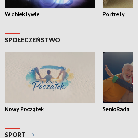
W obiektywie
Portrety
SPOŁECZEŃSTWO
Nowy Początek
SenioRada
SPORT