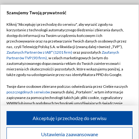
Szanujemy Twoją prywatność
Dołącz do nas:
Kliknij "Akceptuję i przechodzę do serwisu", aby wyrazić zgody na
korzystanie z technologii automatycznego śledzenia i zbierania danych,
TVP
dostęp do informacji na Twoim urządzeniu końcowym i ich
Abonament TVP
przechowywanie oraz na przetwarzanie Twoich danych osobowych przez
Regulamin TVP
nas, czyli Telewizję Polską S.A. w likwidacji (zwaną dalej również „TVP”),
Emisja w TVP
Polityka prywatności
Zaufanych Partnerów z IAB* (1201 firm)
oraz pozostałych
Zaufanych
Partnerów TVP (93 firm)
, w celach marketingowych (w tym do
Centrum informacji TVP
Moje zgody
zautomatyzowanego dopasowania reklam do Twoich zainteresowań i
mierzenia ich skuteczności) i pozostałych, które wskazujemy poniżej, a
Naziemna Telewizja Cyfrowa
Pomoc
także zgody na udostępnianie przez nas identyfikatora PPID do Google.
Sklep TVP
Biuro reklamy
Twoje dane osobowe zbierane podczas odwiedzania przez Ciebie naszych
Rada Programowa
Kontakt
poszczególnych serwisów
zwanych dalej „Portalem”, w tym informacje
zapisywane za pomocą technologii takich jak: pliki cookie, sygnalizatory
System NOS
WWW lub innych podobnych technologii umożliwiających świadczenie
dopasowanych i bezpiecznych usług, personalizację treści oraz reklam,
Informacje o nadawcy
Kanały
udostępnianie funkcji mediów społecznościowych oraz analizowanie
Akceptuję i przechodzę do serwisu
ruchu w Internecie.
Program dla prasy
©2026 Telewizja Polska S.A. w likwidacji
Biuro Reklamy
Twoje dane osobowe zbierane podczas odwiedzania przez Ciebie
Ustawienia zaawansowane
poszczególnych serwisów
na Portalu, takie jak adresy IP, identyfikatory