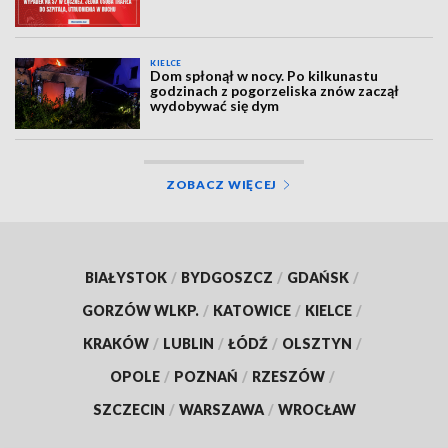
KIELCE
Dom spłonął w nocy. Po kilkunastu
godzinach z pogorzeliska znów zaczął
wydobywać się dym
ZOBACZ WIĘCEJ
BIAŁYSTOK
/
BYDGOSZCZ
/
GDAŃSK
/
GORZÓW WLKP.
/
KATOWICE
/
KIELCE
/
KRAKÓW
/
LUBLIN
/
ŁÓDŹ
/
OLSZTYN
/
OPOLE
/
POZNAŃ
/
RZESZÓW
/
SZCZECIN
/
WARSZAWA
/
WROCŁAW