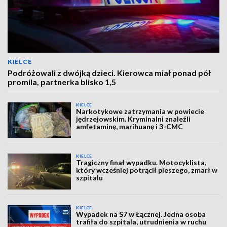
KIELCE
Podróżowali z dwójką dzieci. Kierowca miał ponad pół
promila, partnerka blisko 1,5
KIELCE
Narkotykowe zatrzymania w powiecie
jędrzejowskim. Kryminalni znaleźli
amfetaminę, marihuanę i 3-CMC
KIELCE
Tragiczny finał wypadku. Motocyklista,
który wcześniej potrącił pieszego, zmarł w
szpitalu
KIELCE
Wypadek na S7 w Łącznej. Jedna osoba
trafiła do szpitala, utrudnienia w ruchu