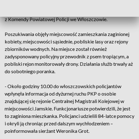
oraz koła myśliwskiego Belina. Rodzina oraz mieszkańcy
także pomagali w akcji – wymieniała sierżant Weronika Grot
z Komendy Powiatowej Policji we Włoszczowie.
Poszukiwania objęły miejscowość zamieszkania zaginionej
kobiety, miejscowości sąsiednie, pobliskie lasy oraz rejony
zbiorników wodnych. Na miejsce został również
zadysponowany policyjny przewodnik z psem tropiącym, a
pobliski rejon monitorowały drony. Działania służb trwały aż
do sobotniego poranka.
- Około godziny 10.00 do włoszczowskich policjantów
wpłynęła informacja od dyżurnej ruchu PKP o osobie
znajdującej się rejonie Centralnej Magistrali Kolejowej w
miejscowości Jamskie. Funkcjonariusze potwierdzili, że jest
to zaginiona mieszkanka. Policjanci udzielili 84-latce pomocy
i okryli ją chroniąc przed dalszym wychłodzeniem –
poinformowała sierżant Weronika Grot.