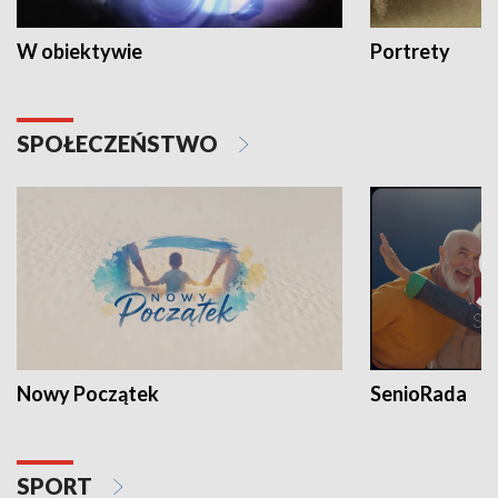
W obiektywie
Portrety
SPOŁECZEŃSTWO
Nowy Początek
SenioRada
SPORT