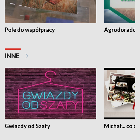
Pole do współpracy
Agrodoradcy 
INNE
Gwiazdy od Szafy
Michał... co dz