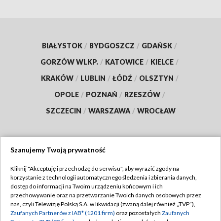
BIAŁYSTOK
/
BYDGOSZCZ
/
GDAŃSK
/
GORZÓW WLKP.
/
KATOWICE
/
KIELCE
/
KRAKÓW
/
LUBLIN
/
ŁÓDŹ
/
OLSZTYN
/
OPOLE
/
POZNAŃ
/
RZESZÓW
/
SZCZECIN
/
WARSZAWA
/
WROCŁAW
Szanujemy Twoją prywatność
Dołącz do nas:
Kliknij "Akceptuję i przechodzę do serwisu", aby wyrazić zgody na
korzystanie z technologii automatycznego śledzenia i zbierania danych,
TVP
dostęp do informacji na Twoim urządzeniu końcowym i ich
Abonament TVP
przechowywanie oraz na przetwarzanie Twoich danych osobowych przez
Regulamin TVP
nas, czyli Telewizję Polską S.A. w likwidacji (zwaną dalej również „TVP”),
Emisja w TVP
Zaufanych Partnerów z IAB* (1201 firm)
oraz pozostałych
Zaufanych
Polityka prywatności