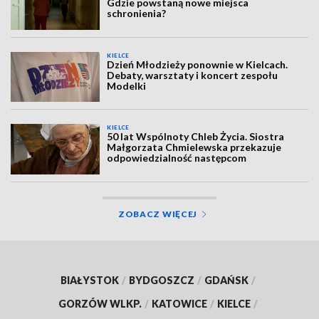
Gdzie powstaną nowe miejsca
schronienia?
KIELCE
Dzień Młodzieży ponownie w Kielcach.
Debaty, warsztaty i koncert zespołu
Modelki
KIELCE
50 lat Wspólnoty Chleb Życia. Siostra
Małgorzata Chmielewska przekazuje
odpowiedzialność następcom
ZOBACZ WIĘCEJ
BIAŁYSTOK
/
BYDGOSZCZ
/
GDAŃSK
/
GORZÓW WLKP.
/
KATOWICE
/
KIELCE
/