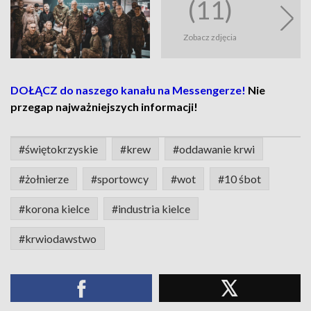
(11)
Zobacz zdjęcia
DOŁĄCZ do naszego kanału na Messengerze!
Nie
przegap najważniejszych informacji!
#świętokrzyskie
#krew
#oddawanie krwi
#żołnierze
#sportowcy
#wot
#10 śbot
#korona kielce
#industria kielce
#krwiodawstwo