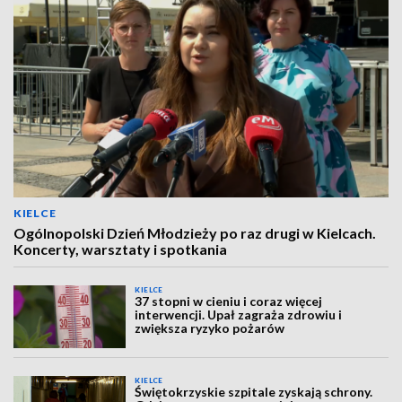
KIELCE
Ogólnopolski Dzień Młodzieży po raz drugi w Kielcach.
Koncerty, warsztaty i spotkania
KIELCE
37 stopni w cieniu i coraz więcej
interwencji. Upał zagraża zdrowiu i
zwiększa ryzyko pożarów
KIELCE
Świętokrzyskie szpitale zyskają schrony.