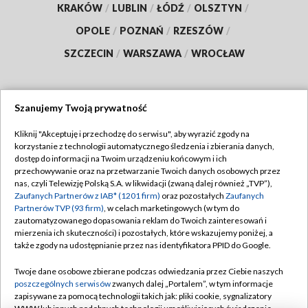
KRAKÓW
/
LUBLIN
/
ŁÓDŹ
/
OLSZTYN
/
OPOLE
/
POZNAŃ
/
RZESZÓW
/
SZCZECIN
/
WARSZAWA
/
WROCŁAW
Szanujemy Twoją prywatność
Dołącz do nas:
Kliknij "Akceptuję i przechodzę do serwisu", aby wyrazić zgody na
korzystanie z technologii automatycznego śledzenia i zbierania danych,
TVP
dostęp do informacji na Twoim urządzeniu końcowym i ich
Abonament TVP
przechowywanie oraz na przetwarzanie Twoich danych osobowych przez
Regulamin TVP
nas, czyli Telewizję Polską S.A. w likwidacji (zwaną dalej również „TVP”),
Emisja w TVP
Polityka prywatności
Zaufanych Partnerów z IAB* (1201 firm)
oraz pozostałych
Zaufanych
Partnerów TVP (93 firm)
, w celach marketingowych (w tym do
Centrum informacji TVP
Moje zgody
zautomatyzowanego dopasowania reklam do Twoich zainteresowań i
mierzenia ich skuteczności) i pozostałych, które wskazujemy poniżej, a
Naziemna Telewizja Cyfrowa
Pomoc
także zgody na udostępnianie przez nas identyfikatora PPID do Google.
Sklep TVP
Biuro reklamy
Twoje dane osobowe zbierane podczas odwiedzania przez Ciebie naszych
Rada Programowa
Kontakt
poszczególnych serwisów
zwanych dalej „Portalem”, w tym informacje
zapisywane za pomocą technologii takich jak: pliki cookie, sygnalizatory
System NOS