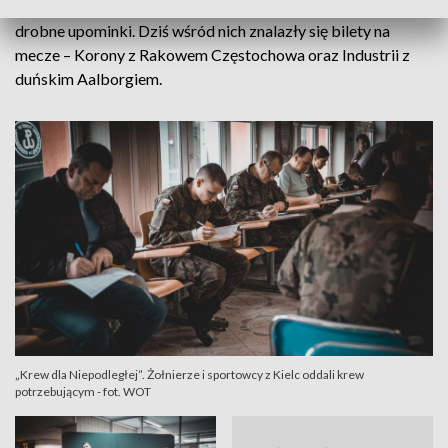
Każdy, kto oddaje krew, może liczyć na dwa dni wolnego i
drobne upominki. Dziś wśród nich znalazły się bilety na
mecze – Korony z Rakowem Częstochowa oraz Industrii z
duńskim Aalborgiem.
„Krew dla Niepodległej”. Żołnierze i sportowcy z Kielc oddali krew
potrzebującym - fot. WOT