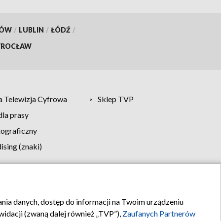
KÓW
/
LUBLIN
/
ŁÓDŹ
/
ROCŁAW
 Telewizja Cyfrowa
Sklep TVP
la prasy
tograficzny
sing (znaki)
klamy
Kontakt
rania danych, dostęp do informacji na Twoim urządzeniu
idacji (zwaną dalej również „TVP”),
Zaufanych Partnerów