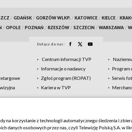
SZCZ
/
GDAŃSK
/
GORZÓW WLKP.
/
KATOWICE
/
KIELCE
/
KRA
N
/
OPOLE
/
POZNAŃ
/
RZESZÓW
/
SZCZECIN
/
WARSZAWA
/
W
Dołącz do nas:
Centrum informacji TVP
Naziemna
Informacje o nadawcy
Program d
zetargowe
Zgłoś program (ROPAT)
Serwis fo
wizyjna
Kariera w TVP
Merchandi
Polityka prywatności
Moje zgody
Pomoc
Biuro re
ody na korzystanie z technologii automatycznego śledzenia i zbie
 danych osobowych przez nas, czyli Telewizję Polską S.A. w likw