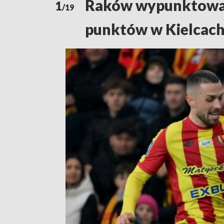
Raków wypunktował 
1
/19
punktów w Kielcac