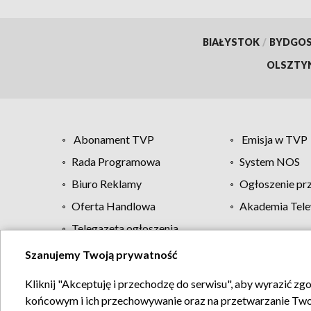
BIAŁYSTOK
/
BYDGO
OLSZTY
Abonament TVP
Emisja w TVP
Rada Programowa
System NOS
Biuro Reklamy
Ogłoszenie pr
Oferta Handlowa
Akademia Tele
Telegazeta ogłoszenia
Szanujemy Twoją prywatność
Regulamin TVP
Kliknij "Akceptuję i przechodzę do serwisu", aby wyrazić zg
końcowym i ich przechowywanie oraz na przetwarzanie Twoich