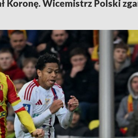
Koronę. Wicemistrz Polski zga
h