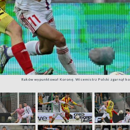
Raków wypunktował Koronę. Wicemistrz Polski zgarnął kom