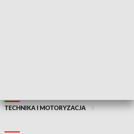
KULTURA I SZTUKA
Informator kulturalny
Drzwi do kult
TECHNIKA I MOTORYZACJA