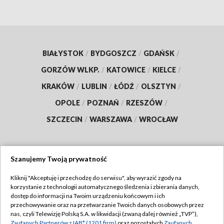
BIAŁYSTOK
/
BYDGOSZCZ
/
GDAŃSK
/
GORZÓW WLKP.
/
KATOWICE
/
KIELCE
/
KRAKÓW
/
LUBLIN
/
ŁÓDŹ
/
OLSZTYN
/
OPOLE
/
POZNAŃ
/
RZESZÓW
/
SZCZECIN
/
WARSZAWA
/
WROCŁAW
Szanujemy Twoją prywatność
Dołącz do nas:
Kliknij "Akceptuję i przechodzę do serwisu", aby wyrazić zgody na
korzystanie z technologii automatycznego śledzenia i zbierania danych,
TVP
dostęp do informacji na Twoim urządzeniu końcowym i ich
Abonament TVP
przechowywanie oraz na przetwarzanie Twoich danych osobowych przez
Regulamin TVP
nas, czyli Telewizję Polską S.A. w likwidacji (zwaną dalej również „TVP”),
Emisja w TVP
Zaufanych Partnerów z IAB* (1201 firm)
oraz pozostałych
Zaufanych
Polityka prywatności