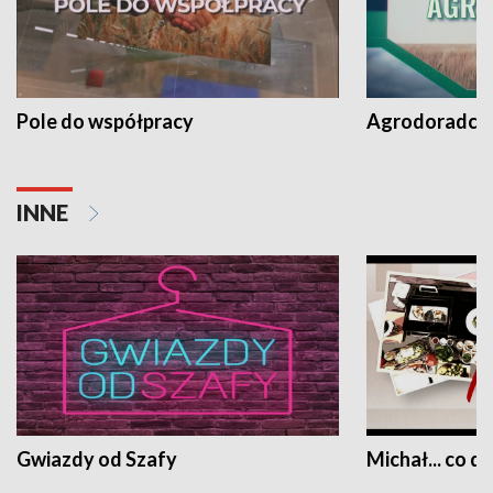
Pole do współpracy
Agrodoradcy 
INNE
Gwiazdy od Szafy
Michał... co dz