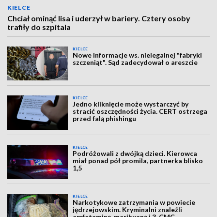
KIELCE
Chciał ominąć lisa i uderzył w bariery. Cztery osoby
trafiły do szpitala
KIELCE
Nowe informacje ws. nielegalnej "fabryki
szczeniąt". Sąd zadecydował o areszcie
KIELCE
Jedno kliknięcie może wystarczyć by
stracić oszczędności życia. CERT ostrzega
przed falą phishingu
KIELCE
Podróżowali z dwójką dzieci. Kierowca
miał ponad pół promila, partnerka blisko
1,5
KIELCE
Narkotykowe zatrzymania w powiecie
jędrzejowskim. Kryminalni znaleźli
amfetaminę, marihuanę i 3-CMC