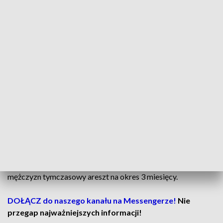
Właścicielem „dziupli” z narkotykami był rówieśnik
zatrzymanego. Policjanci szybko do niego dotarli i podczas
przeszukania jego mieszkaniu zabezpieczyli około 70
gramów tych samych substancji, 60 tysięcy złotych w różnej
walucie, telefony i sprzęt służący do porcjowania
narkotyków.
Wszystkie zabezpieczone substancje trafiły do
szczegółowych analiz laboratoryjnych.
Zatrzymani już w czwartek usłyszeli zarzuty udziału w
obrocie znacznymi ilościami narkotyków, za co może im
grozić do 12 lat pozbawienia wolności. W piątek sąd
przychylił się do wniosku prokuratora i zastosował wobec
mężczyzn tymczasowy areszt na okres 3 miesięcy.
DOŁĄCZ do naszego kanału na Messengerze!
Nie
przegap najważniejszych informacji!