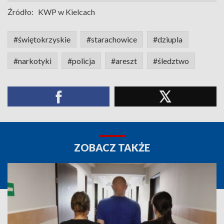
Źródło:
KWP w Kielcach
#świętokrzyskie
#starachowice
#dziupla
#narkotyki
#policja
#areszt
#śledztwo
ZOBACZ TAKŻE