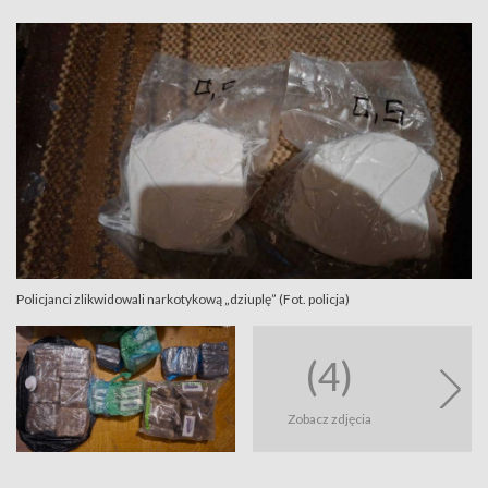
Policjanci zlikwidowali narkotykową „dziuplę” (Fot. policja)
(4)
Zobacz zdjęcia