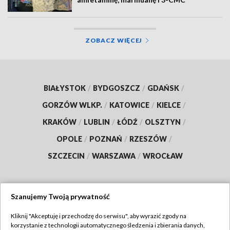
ZOBACZ WIĘCEJ
BIAŁYSTOK
/
BYDGOSZCZ
/
GDAŃSK
/
GORZÓW WLKP.
/
KATOWICE
/
KIELCE
/
KRAKÓW
/
LUBLIN
/
ŁÓDŹ
/
OLSZTYN
/
OPOLE
/
POZNAŃ
/
RZESZÓW
/
SZCZECIN
/
WARSZAWA
/
WROCŁAW
Szanujemy Twoją prywatność
Dołącz do nas:
Kliknij "Akceptuję i przechodzę do serwisu", aby wyrazić zgody na
korzystanie z technologii automatycznego śledzenia i zbierania danych,
TVP