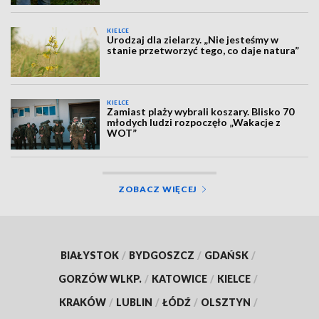
KIELCE
Urodzaj dla zielarzy. „Nie jesteśmy w
stanie przetworzyć tego, co daje natura”
KIELCE
Zamiast plaży wybrali koszary. Blisko 70
młodych ludzi rozpoczęło „Wakacje z
WOT”
ZOBACZ WIĘCEJ
BIAŁYSTOK
/
BYDGOSZCZ
/
GDAŃSK
/
GORZÓW WLKP.
/
KATOWICE
/
KIELCE
/
KRAKÓW
/
LUBLIN
/
ŁÓDŹ
/
OLSZTYN
/