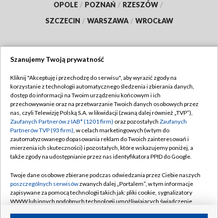
OPOLE
/
POZNAŃ
/
RZESZÓW
/
SZCZECIN
/
WARSZAWA
/
WROCŁAW
Szanujemy Twoją prywatność
Dołącz do nas:
Kliknij "Akceptuję i przechodzę do serwisu", aby wyrazić zgody na
korzystanie z technologii automatycznego śledzenia i zbierania danych,
TVP
dostęp do informacji na Twoim urządzeniu końcowym i ich
Abonament TVP
przechowywanie oraz na przetwarzanie Twoich danych osobowych przez
Regulamin TVP
nas, czyli Telewizję Polską S.A. w likwidacji (zwaną dalej również „TVP”),
Emisja w TVP
Polityka prywatności
Zaufanych Partnerów z IAB* (1201 firm)
oraz pozostałych
Zaufanych
Partnerów TVP (93 firm)
, w celach marketingowych (w tym do
Centrum informacji TVP
Moje zgody
zautomatyzowanego dopasowania reklam do Twoich zainteresowań i
mierzenia ich skuteczności) i pozostałych, które wskazujemy poniżej, a
Naziemna Telewizja Cyfrowa
Pomoc
także zgody na udostępnianie przez nas identyfikatora PPID do Google.
Sklep TVP
Biuro reklamy
Twoje dane osobowe zbierane podczas odwiedzania przez Ciebie naszych
Rada Programowa
Kontakt
poszczególnych serwisów
zwanych dalej „Portalem”, w tym informacje
zapisywane za pomocą technologii takich jak: pliki cookie, sygnalizatory
System NOS
WWW lub innych podobnych technologii umożliwiających świadczenie
dopasowanych i bezpiecznych usług, personalizację treści oraz reklam,
Informacje o nadawcy
Kanały