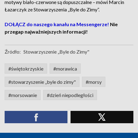
motywy biało-czerwone są dopuszczalne – mówi Marcin
Łazarczyk ze Stowarzyszenia „Byle do Zimy”.
DOŁĄCZ do naszego kanału na Messengerze!
Nie
przegap najważniejszych informacji!
Źródło:
Stowarzyszenie „Byle do Zimy"
#świętokrzyskie
#morawica
#stowarzyszenie „byle do zimy"
#morsy
#morsowanie
#dzień niepodległości