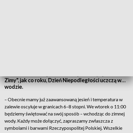
Morawickie morsy Dzień Niepodległości będą świętować w… wodzie (Fot. FB
Stowarzyszenie Byle do zimy)
Morawickie morsy ze Stowarzyszenia „Byle do
Zimy", jak co roku, Dzień Niepodległości uczczą w…
wodzie.
– Obecnie mamy już zaawansowaną jesień i temperatura w
zalewie oscyluje w granicach 6–8 stopni. We wtorek o 11:00
będziemy świętować na swój sposób – wchodząc do zimnej
wody. Każdy może dołączyć, zapraszamy zwłaszcza z
symbolami i barwami Rzeczypospolitej Polskiej. Wszelkie