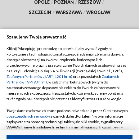
OPOLE
/
POZNAŃ
/
RZESZÓW
/
SZCZECIN
/
WARSZAWA
/
WROCŁAW
Szanujemy Twoją prywatność
Dołącz do nas:
Kliknij "Akceptuję i przechodzę do serwisu", aby wyrazić zgody na
korzystanie z technologii automatycznego śledzenia i zbierania danych,
TVP
dostęp do informacji na Twoim urządzeniu końcowym i ich
Abonament TVP
przechowywanie oraz na przetwarzanie Twoich danych osobowych przez
Regulamin TVP
nas, czyli Telewizję Polską S.A. w likwidacji (zwaną dalej również „TVP”),
Emisja w TVP
Polityka prywatności
Zaufanych Partnerów z IAB* (1201 firm)
oraz pozostałych
Zaufanych
Partnerów TVP (93 firm)
, w celach marketingowych (w tym do
Centrum informacji TVP
Moje zgody
zautomatyzowanego dopasowania reklam do Twoich zainteresowań i
mierzenia ich skuteczności) i pozostałych, które wskazujemy poniżej, a
Naziemna Telewizja Cyfrowa
Pomoc
także zgody na udostępnianie przez nas identyfikatora PPID do Google.
Sklep TVP
Biuro reklamy
Twoje dane osobowe zbierane podczas odwiedzania przez Ciebie naszych
Rada Programowa
Kontakt
poszczególnych serwisów
zwanych dalej „Portalem”, w tym informacje
zapisywane za pomocą technologii takich jak: pliki cookie, sygnalizatory
System NOS
WWW lub innych podobnych technologii umożliwiających świadczenie
dopasowanych i bezpiecznych usług, personalizację treści oraz reklam,
Informacje o nadawcy
Kanały
udostępnianie funkcji mediów społecznościowych oraz analizowanie