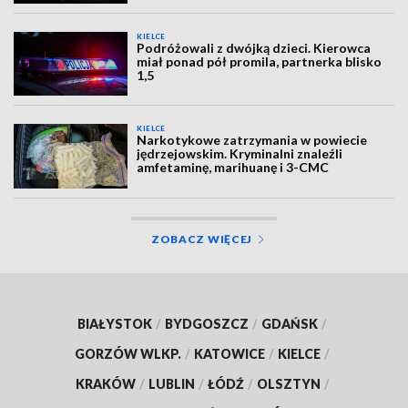
KIELCE
Podróżowali z dwójką dzieci. Kierowca
miał ponad pół promila, partnerka blisko
1,5
KIELCE
Narkotykowe zatrzymania w powiecie
jędrzejowskim. Kryminalni znaleźli
amfetaminę, marihuanę i 3-CMC
ZOBACZ WIĘCEJ
BIAŁYSTOK
/
BYDGOSZCZ
/
GDAŃSK
/
GORZÓW WLKP.
/
KATOWICE
/
KIELCE
/
KRAKÓW
/
LUBLIN
/
ŁÓDŹ
/
OLSZTYN
/