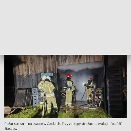
oświetleniu terenu działań. Podano jeden prąd wody w
natarciu na ognisko pożaru – relacjonował kpt. Daniel Gil z
Państwowej Straży Pożarnej w Staszowie.
Na szczęście nikt nie został ranny. Obecnie trwa dogaszanie
pogorzeliska.
Pożar suszarni na owoce w Gackach. Trzy zastępy strażackie w akcji - fot. PSP
Staszów