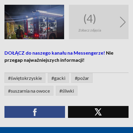
(4)
Zobacz zdjęcia
DOŁĄCZ do naszego kanału na Messengerze!
Nie
przegap najważniejszych informacji!
#świętokrzyskie
#gacki
#pożar
#suszarnia na owoce
#śliwki