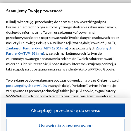
Szanujemy Twoją prywatność
Dołącz do nas:
Kliknij "Akceptuję i przechodzę do serwisu", aby wyrazić zgody na
korzystanie z technologii automatycznego śledzenia i zbierania danych,
TVP
dostęp do informacji na Twoim urządzeniu końcowym i ich
Abonament TVP
przechowywanie oraz na przetwarzanie Twoich danych osobowych przez
Regulamin TVP
nas, czyli Telewizję Polską S.A. w likwidacji (zwaną dalej również „TVP”),
Emisja w TVP
Polityka prywatności
Zaufanych Partnerów z IAB* (1201 firm)
oraz pozostałych
Zaufanych
Partnerów TVP (93 firm)
, w celach marketingowych (w tym do
Centrum informacji TVP
Moje zgody
zautomatyzowanego dopasowania reklam do Twoich zainteresowań i
mierzenia ich skuteczności) i pozostałych, które wskazujemy poniżej, a
Naziemna Telewizja Cyfrowa
Pomoc
także zgody na udostępnianie przez nas identyfikatora PPID do Google.
Sklep TVP
Biuro reklamy
Twoje dane osobowe zbierane podczas odwiedzania przez Ciebie naszych
Rada Programowa
Kontakt
poszczególnych serwisów
zwanych dalej „Portalem”, w tym informacje
zapisywane za pomocą technologii takich jak: pliki cookie, sygnalizatory
System NOS
WWW lub innych podobnych technologii umożliwiających świadczenie
dopasowanych i bezpiecznych usług, personalizację treści oraz reklam,
Informacje o nadawcy
Kanały
udostępnianie funkcji mediów społecznościowych oraz analizowanie
Akceptuję i przechodzę do serwisu
ruchu w Internecie.
Program dla prasy
©2026 Telewizja Polska S.A. w likwidacji
Biuro Reklamy
Twoje dane osobowe zbierane podczas odwiedzania przez Ciebie
Ustawienia zaawansowane
poszczególnych serwisów
na Portalu, takie jak adresy IP, identyfikatory