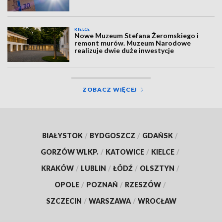
KIELCE
Nowe Muzeum Stefana Żeromskiego i
remont murów. Muzeum Narodowe
realizuje dwie duże inwestycje
ZOBACZ WIĘCEJ
BIAŁYSTOK
/
BYDGOSZCZ
/
GDAŃSK
/
GORZÓW WLKP.
/
KATOWICE
/
KIELCE
/
KRAKÓW
/
LUBLIN
/
ŁÓDŹ
/
OLSZTYN
/
OPOLE
/
POZNAŃ
/
RZESZÓW
/
SZCZECIN
/
WARSZAWA
/
WROCŁAW