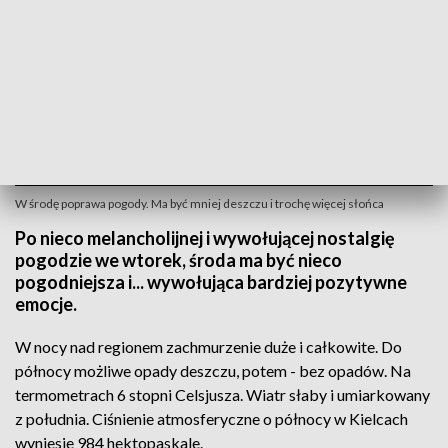
W środę poprawa pogody. Ma być mniej deszczu i trochę więcej słońca
Po nieco melancholijnej i wywołującej nostalgię
pogodzie we wtorek, środa ma być nieco
pogodniejsza i... wywołująca bardziej pozytywne
emocje.
W nocy nad regionem zachmurzenie duże i całkowite. Do
północy możliwe opady deszczu, potem - bez opadów. Na
termometrach 6 stopni Celsjusza. Wiatr słaby i umiarkowany
z południa. Ciśnienie atmosferyczne o północy w Kielcach
wyniesie 984 hektopaskale.