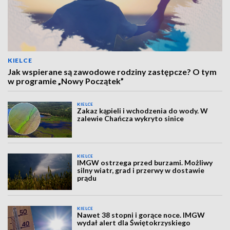
KIELCE
Jak wspierane są zawodowe rodziny zastępcze? O tym
w programie „Nowy Początek”
KIELCE
Zakaz kąpieli i wchodzenia do wody. W
zalewie Chańcza wykryto sinice
KIELCE
IMGW ostrzega przed burzami. Możliwy
silny wiatr, grad i przerwy w dostawie
prądu
KIELCE
Nawet 38 stopni i gorące noce. IMGW
wydał alert dla Świętokrzyskiego