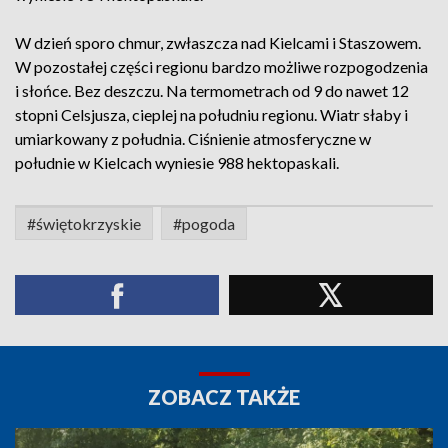
W dzień sporo chmur, zwłaszcza nad Kielcami i Staszowem.
W pozostałej części regionu bardzo możliwe rozpogodzenia
i słońce. Bez deszczu. Na termometrach od 9 do nawet 12
stopni Celsjusza, cieplej na południu regionu. Wiatr słaby i
umiarkowany z południa. Ciśnienie atmosferyczne w
południe w Kielcach wyniesie 988 hektopaskali.
#świętokrzyskie
#pogoda
ZOBACZ TAKŻE