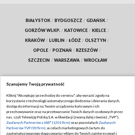
BIAŁYSTOK
/
BYDGOSZCZ
/
GDAŃSK
/
GORZÓW WLKP.
/
KATOWICE
/
KIELCE
/
KRAKÓW
/
LUBLIN
/
ŁÓDŹ
/
OLSZTYN
/
OPOLE
/
POZNAŃ
/
RZESZÓW
/
SZCZECIN
/
WARSZAWA
/
WROCŁAW
Szanujemy Twoją prywatność
Dołącz do nas:
Kliknij "Akceptuję i przechodzę do serwisu", aby wyrazić zgody na
korzystanie z technologii automatycznego śledzenia i zbierania danych,
TVP
dostęp do informacji na Twoim urządzeniu końcowym i ich
Abonament TVP
przechowywanie oraz na przetwarzanie Twoich danych osobowych przez
Regulamin TVP
nas, czyli Telewizję Polską S.A. w likwidacji (zwaną dalej również „TVP”),
Emisja w TVP
Zaufanych Partnerów z IAB* (1201 firm)
oraz pozostałych
Zaufanych
Polityka prywatności
Partnerów TVP (93 firm)
, w celach marketingowych (w tym do
Centrum informacji TVP
Moje zgody
zautomatyzowanego dopasowania reklam do Twoich zainteresowań i