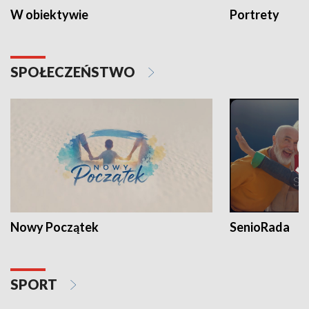
W obiektywie
Portrety
SPOŁECZEŃSTWO
Nowy Początek
SenioRada
SPORT