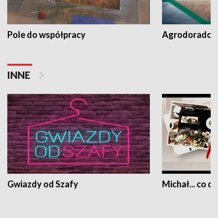
Pole do współpracy
Agrodoradcy 
INNE
Gwiazdy od Szafy
Michał... co dz