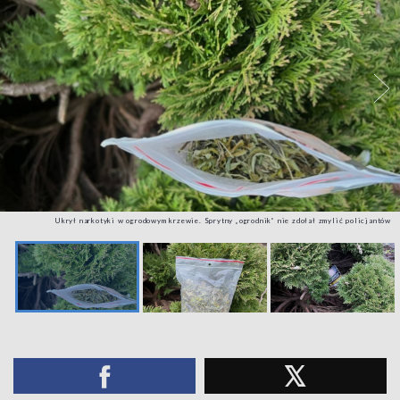
Ukrył narkotyki w ogrodowym krzewie. Sprytny „ogrodnik” nie zdołał zmylić policjantów