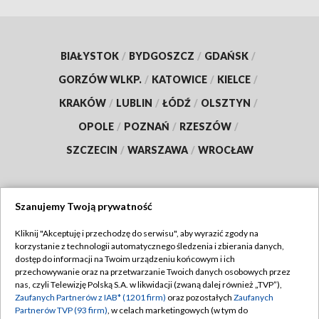
BIAŁYSTOK
/
BYDGOSZCZ
/
GDAŃSK
/
GORZÓW WLKP.
/
KATOWICE
/
KIELCE
/
KRAKÓW
/
LUBLIN
/
ŁÓDŹ
/
OLSZTYN
/
OPOLE
/
POZNAŃ
/
RZESZÓW
/
SZCZECIN
/
WARSZAWA
/
WROCŁAW
Szanujemy Twoją prywatność
Dołącz do nas:
Kliknij "Akceptuję i przechodzę do serwisu", aby wyrazić zgody na
korzystanie z technologii automatycznego śledzenia i zbierania danych,
TVP
dostęp do informacji na Twoim urządzeniu końcowym i ich
Abonament TVP
przechowywanie oraz na przetwarzanie Twoich danych osobowych przez
Regulamin TVP
nas, czyli Telewizję Polską S.A. w likwidacji (zwaną dalej również „TVP”),
Emisja w TVP
Polityka prywatności
Zaufanych Partnerów z IAB* (1201 firm)
oraz pozostałych
Zaufanych
Partnerów TVP (93 firm)
, w celach marketingowych (w tym do
Centrum informacji TVP