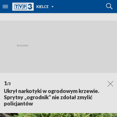
POWRÓT DO
KIELCE
TVP REGIONY
1
/3
Ukrył narkotyki w ogrodowym krzewie.
Sprytny „ogrodnik” nie zdołał zmylić
policjantów