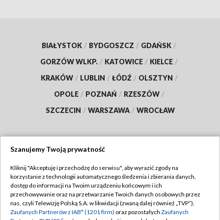
BIAŁYSTOK
/
BYDGOSZCZ
/
GDAŃSK
/
GORZÓW WLKP.
/
KATOWICE
/
KIELCE
/
KRAKÓW
/
LUBLIN
/
ŁÓDŹ
/
OLSZTYN
/
OPOLE
/
POZNAŃ
/
RZESZÓW
/
SZCZECIN
/
WARSZAWA
/
WROCŁAW
Szanujemy Twoją prywatność
Dołącz do nas:
Kliknij "Akceptuję i przechodzę do serwisu", aby wyrazić zgody na
korzystanie z technologii automatycznego śledzenia i zbierania danych,
TVP
dostęp do informacji na Twoim urządzeniu końcowym i ich
Abonament TVP
przechowywanie oraz na przetwarzanie Twoich danych osobowych przez
Regulamin TVP
nas, czyli Telewizję Polską S.A. w likwidacji (zwaną dalej również „TVP”),
Emisja w TVP
Zaufanych Partnerów z IAB* (1201 firm)
oraz pozostałych
Zaufanych
Polityka prywatności