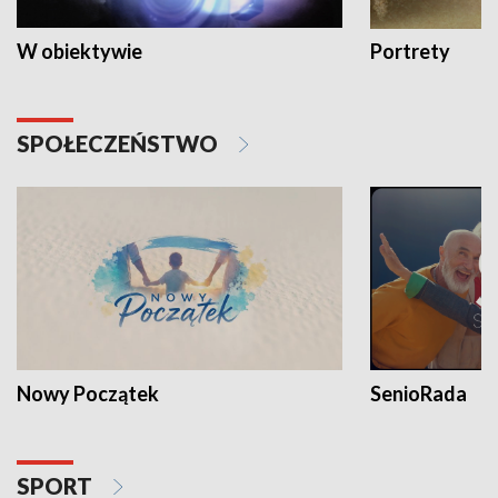
W obiektywie
Portrety
SPOŁECZEŃSTWO
Nowy Początek
SenioRada
SPORT