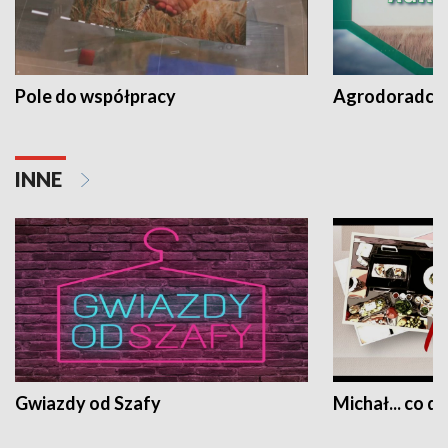
Pole do współpracy
Agrodoradcy 
INNE
Gwiazdy od Szafy
Michał... co dz