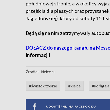
południowej stronie, a w okolicy wy
przejścia dla pieszych oraz przystanek
Jagiellońskiej), który od soboty 15 li
Będą się na nim zatrzymywały autobusy l
DOŁĄCZ do naszego kanału na Messe
informacji!
Źródło:
kielce.eu
#świętokrzyskie
#kielce
#kołłątaja
UDOSTĘPNIJ NA FACEBOOKU