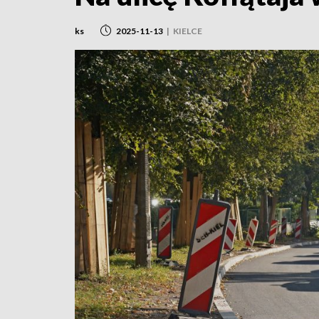
ks
2025-11-13
|
KIELCE