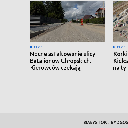
KIELCE
KIELCE
Nocne asfaltowanie ulicy
Korki
Batalionów Chłopskich.
Kielc
Kierowców czekają
na t
utrudnienia
BIAŁYSTOK
/
BYDGO