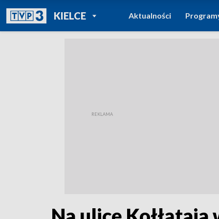
POWRÓT DO
KIELCE
Aktualności
Program
TVP REGIONY
Na ulicę Kołłątaja