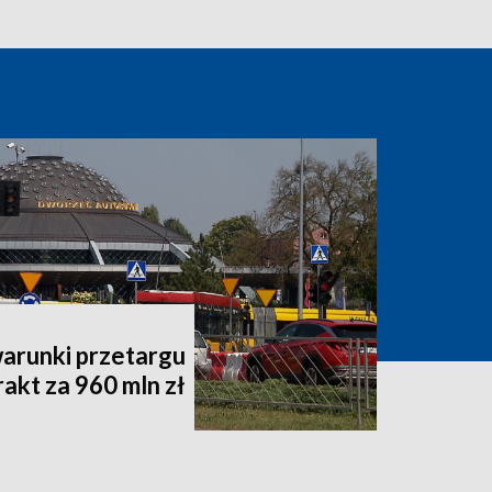
warunki przetargu
akt za 960 mln zł