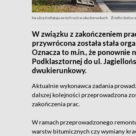
Na ulicę Kołłątaja wrócił ruch w obu kierunkach
Źródło: kielce.
W związku z zakończeniem prac
przywrócona została stała organ
Oznacza to m.in., że ponownie na 
Podklasztornej do ul. Jagiellońs
dwukierunkowy.
Aktualnie wykonawca zadania prowad
dalszej kolejności przeprowadzona zo
zakończenia prac.
W ramach przeprowadzonego remontu
warstw bitumicznych czy wymiany kr