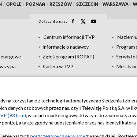
N
/
OPOLE
/
POZNAŃ
/
RZESZÓW
/
SZCZECIN
/
WARSZAWA
/
W
Dołącz do nas:
Centrum informacji TVP
Naziemna
Informacje o nadawcy
Program d
zetargowe
Zgłoś program (ROPAT)
Serwis fo
wizyjna
Kariera w TVP
Merchandi
Polityka prywatności
Moje zgody
Pomoc
Biuro re
ody na korzystanie z technologii automatycznego śledzenia i zbie
 danych osobowych przez nas, czyli Telewizję Polską S.A. w likw
VP (93 firm)
, w celach marketingowych (w tym do zautomatyzow
 poniżej, a także zgody na udostępnianie przez nas identyfikator
Ciebie naszych
poszczególnych serwisów
zwanych dalej „Portalem