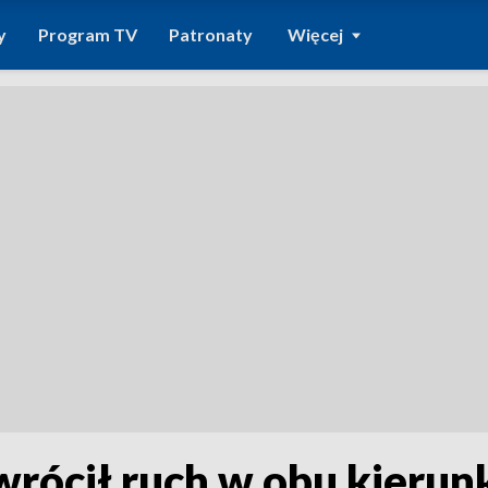
y
Program TV
Patronaty
Więcej
 wrócił ruch w obu kieru