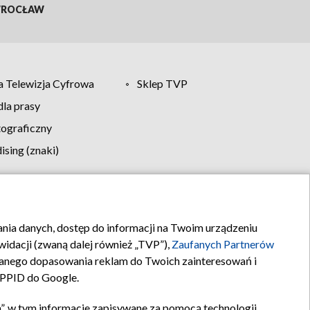
ROCŁAW
 Telewizja Cyfrowa
Sklep TVP
la prasy
tograficzny
sing (znaki)
klamy
Kontakt
rania danych, dostęp do informacji na Twoim urządzeniu
idacji (zwaną dalej również „TVP”),
Zaufanych Partnerów
anego dopasowania reklam do Twoich zainteresowań i
a PPID do Google.
”, w tym informacje zapisywane za pomocą technologii