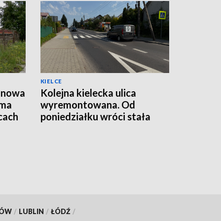
KIELCE
, nowa
Kolejna kielecka ulica
 ma
wyremontowana. Od
lcach
poniedziałku wróci stała
organizacja ruchu
KÓW
/
LUBLIN
/
ŁÓDŹ
/