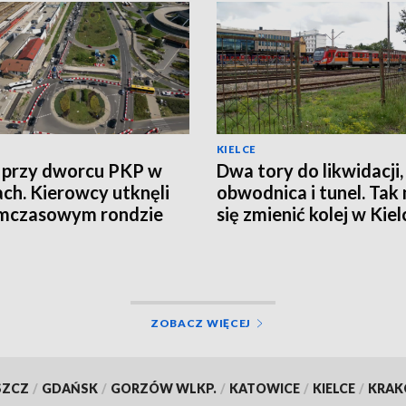
KIELCE
 przy dworcu PKP w
Dwa tory do likwidacji
ach. Kierowcy utknęli
obwodnica i tunel. Tak
ymczasowym rondzie
się zmienić kolej w Kie
ZOBACZ WIĘCEJ
SZCZ
/
GDAŃSK
/
GORZÓW WLKP.
/
KATOWICE
/
KIELCE
/
KRA