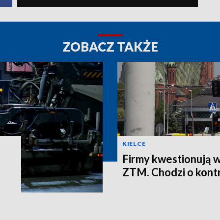
ZOBACZ TAKŻE
KIELCE
Firmy kwestionują 
ZTM. Chodzi o kontr