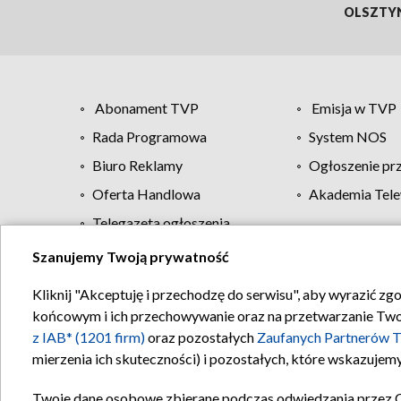
OLSZTY
Abonament TVP
Emisja w TVP
Rada Programowa
System NOS
Biuro Reklamy
Ogłoszenie pr
Oferta Handlowa
Akademia Tele
Telegazeta ogłoszenia
Szanujemy Twoją prywatność
Regulamin TVP
Kliknij "Akceptuję i przechodzę do serwisu", aby wyrazić zg
końcowym i ich przechowywanie oraz na przetwarzanie Twoich
z IAB* (1201 firm)
oraz pozostałych
Zaufanych Partnerów T
mierzenia ich skuteczności) i pozostałych, które wskazujemy
Twoje dane osobowe zbierane podczas odwiedzania przez 