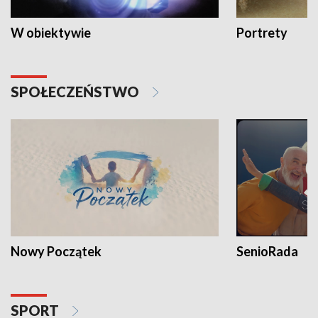
W obiektywie
Portrety
SPOŁECZEŃSTWO
Nowy Początek
SenioRada
SPORT