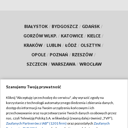
BIAŁYSTOK
/
BYDGOSZCZ
/
GDAŃSK
/
GORZÓW WLKP.
/
KATOWICE
/
KIELCE
/
KRAKÓW
/
LUBLIN
/
ŁÓDŹ
/
OLSZTYN
/
OPOLE
/
POZNAŃ
/
RZESZÓW
/
SZCZECIN
/
WARSZAWA
/
WROCŁAW
Szanujemy Twoją prywatność
Dołącz do nas:
Kliknij "Akceptuję i przechodzę do serwisu", aby wyrazić zgody na
korzystanie z technologii automatycznego śledzenia i zbierania danych,
TVP
dostęp do informacji na Twoim urządzeniu końcowym i ich
Abonament TVP
przechowywanie oraz na przetwarzanie Twoich danych osobowych przez
Regulamin TVP
nas, czyli Telewizję Polską S.A. w likwidacji (zwaną dalej również „TVP”),
Emisja w TVP
Zaufanych Partnerów z IAB* (1201 firm)
oraz pozostałych
Zaufanych
Polityka prywatności