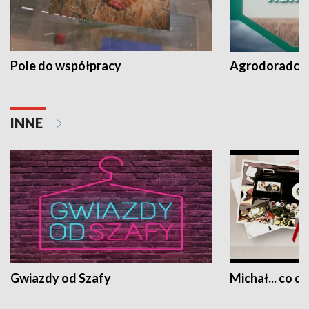
Pole do współpracy
Agrodoradcy 
INNE
Gwiazdy od Szafy
Michał... co dz