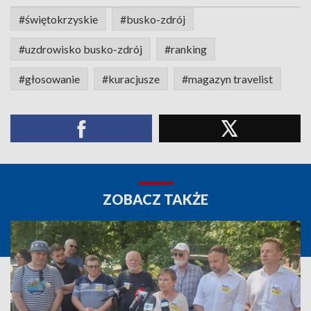
#świętokrzyskie
#busko-zdrój
#uzdrowisko busko-zdrój
#ranking
#głosowanie
#kuracjusze
#magazyn travelist
ZOBACZ TAKŻE