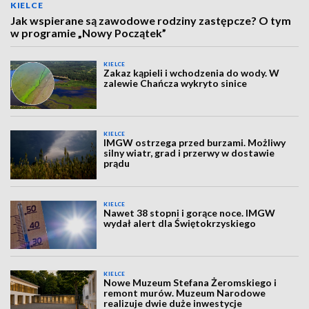
KIELCE
Jak wspierane są zawodowe rodziny zastępcze? O tym
w programie „Nowy Początek”
KIELCE
Zakaz kąpieli i wchodzenia do wody. W
zalewie Chańcza wykryto sinice
KIELCE
IMGW ostrzega przed burzami. Możliwy
silny wiatr, grad i przerwy w dostawie
prądu
KIELCE
Nawet 38 stopni i gorące noce. IMGW
wydał alert dla Świętokrzyskiego
KIELCE
Nowe Muzeum Stefana Żeromskiego i
remont murów. Muzeum Narodowe
realizuje dwie duże inwestycje