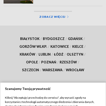
ZOBACZ WIĘCEJ
BIAŁYSTOK
/
BYDGOSZCZ
/
GDAŃSK
/
GORZÓW WLKP.
/
KATOWICE
/
KIELCE
/
KRAKÓW
/
LUBLIN
/
ŁÓDŹ
/
OLSZTYN
/
OPOLE
/
POZNAŃ
/
RZESZÓW
/
SZCZECIN
/
WARSZAWA
/
WROCŁAW
Szanujemy Twoją prywatność
Dołącz do nas:
Kliknij "Akceptuję i przechodzę do serwisu", aby wyrazić zgody na
korzystanie z technologii automatycznego śledzenia i zbierania danych,
TVP