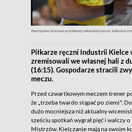
Zwycięstwo stracone w ostatniej sekundzie meczu. Industria zr
Piłkarze ręczni Industrii Kielce
zremisowali we własnej hali z
(16:15). Gospodarze stracili zw
meczu.
Przed czwartkowym meczem trener pol
że „trzeba twardo stąpać po ziemi". Do
dużo mocniejsza niż aktualny wicemis
sześciu spotkań wygrał pięć i walczy o
Mistrzów. Kielczanie mają na swoim kon