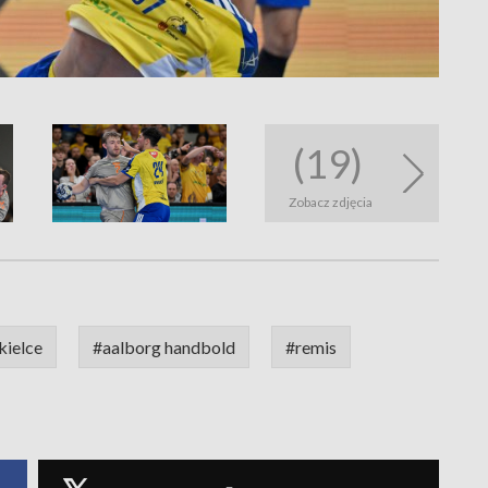
(19)
Zobacz zdjęcia
kielce
#aalborg handbold
#remis