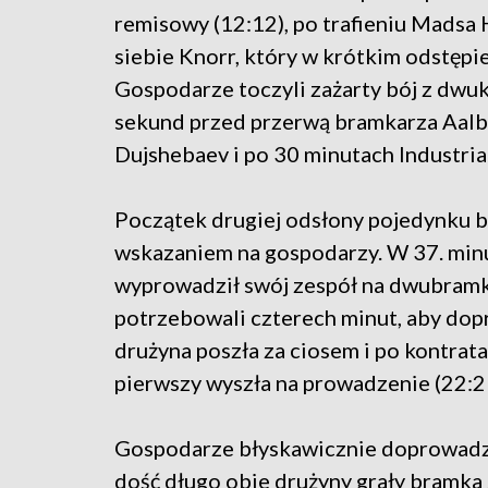
remisowy (12:12), po trafieniu Madsa H
siebie Knorr, który w krótkim odstępie 
Gospodarze toczyli zażarty bój z dwuk
sekund przed przerwą bramkarza Aalb
Dujshebaev i po 30 minutach Industria
Początek drugiej odsłony pojedynku b
wskazaniem na gospodarzy. W 37. minuc
wyprowadził swój zespół na dwubramk
potrzebowali czterech minut, aby dop
drużyna poszła za ciosem i po kontra
pierwszy wyszła na prowadzenie (22:2
Gospodarze błyskawicznie doprowadzil
dość długo obie drużyny grały bramka