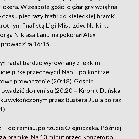
oxera. W zespole gości ciężar gry wziął na
czasu pięć razy trafił do kieleckiej bramki.
rotnym finalistą Ligi Mistrzów. Na kilka
orga Niklasa Landina pokonał Alex
 prowadziła 16:15.
ył nadal bardzo wyrównany z lekkim
ie piłkę przechwycił Nahi i po kontrze
owe prowadzenie (20:18). Goście
rowadzić do remisu (20:20 – Knorr). Duńska
taku wykończonym przez Bustera Juula po raz
1).
i do remisu, po rzucie Olejniczaka. Później
 za bramkę. Na 10 minut przed końcem po