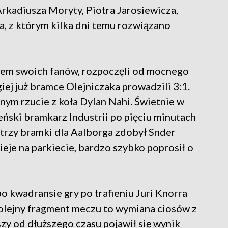
 Arkadiusza Moryty, Piotra Jarosiewicza,
a, z którym kilka dni temu rozwiązano
iem swoich fanów, rozpoczęli od mocnego
iej już bramce Olejniczaka prowadzili 3:1.
ym rzucie z koła Dylan Nahi. Świetnie w
ński bramkarz Industrii po pięciu minutach
 trzy bramki dla Aalborga zdobył Snder
ieje na parkiecie, bardzo szybko poprosił o
 kwadransie gry po trafieniu Juri Knorra
Kolejny fragment meczu to wymiana ciosów z
szy od dłuższego czasu pojawił się wynik