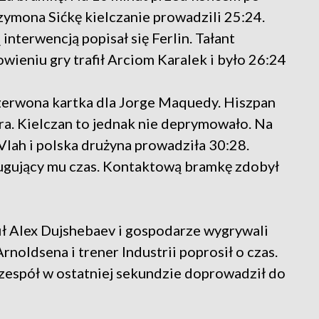
ymona Sićkę kielczanie prowadzili 25:24.
interwencją popisał się Ferlin. Tałant
wieniu gry trafił Arciom Karalek i było 26:24
zerwona kartka dla Jorge Maquedy. Hiszpan
ra. Kielczan to jednak nie deprymowało. Na
Vlah i polska drużyna prowadziła 30:28.
sługujący mu czas. Kontaktową bramkę zdobył
ił Alex Dujshebaev i gospodarze wygrywali
noldsena i trener Industrii poprosił o czas.
 zespół w ostatniej sekundzie doprowadził do