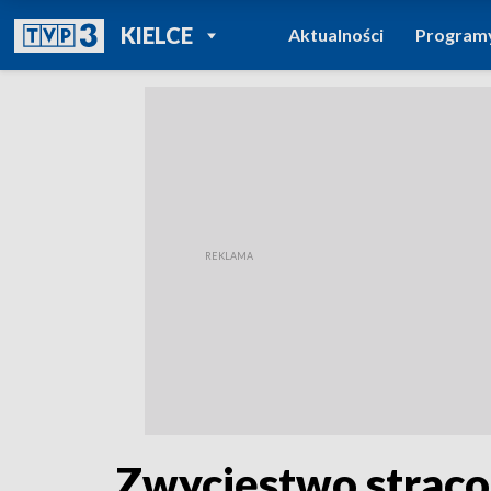
POWRÓT DO
KIELCE
Aktualności
Program
TVP REGIONY
Zwycięstwo stracon