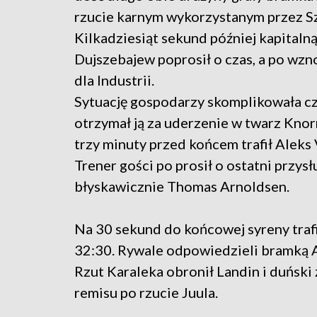
rzucie karnym wykorzystanym przez Sz
Kilkadziesiąt sekund później kapitalną 
Dujszebajew poprosił o czas, a po wzno
dla Industrii.
Sytuację gospodarzy skomplikowała c
otrzymał ją za uderzenie w twarz Knor
trzy minuty przed końcem trafił Aleks 
Trener gości po prosił o ostatni przy
błyskawicznie Thomas Arnoldsen.
Na 30 sekund do końcowej syreny traf
32:30. Rywale odpowiedzieli bramką Ar
Rzut Karaleka obronił Landin i duński
remisu po rzucie Juula.