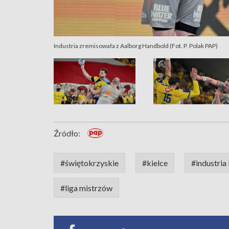
Industria zremisowała z Aalborg Handbold (Fot. P. Polak PAP)
Źródło:
#świętokrzyskie
#kielce
#industria 
#liga mistrzów