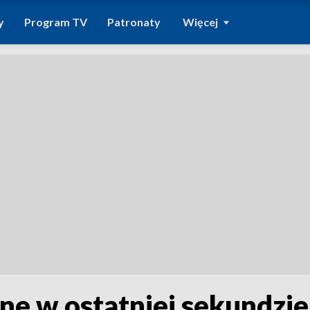
y
Program TV
Patronaty
Więcej
e w ostatniej sekundzie.