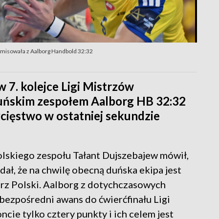
emisowała z Aalborg Handbold 32:32
 w 7. kolejce Ligi Mistrzów
 duńskim zespołem Aalborg HB 32:32
ycięstwo w ostatniej sekundzie
skiego zespołu Tałant Dujszebajew mówił,
dał, że na chwilę obecną duńska ekipa jest
trz Polski. Aalborg z dotychczasowych
 bezpośredni awans do ćwierćfinału Ligi
cie tylko cztery punkty i ich celem jest