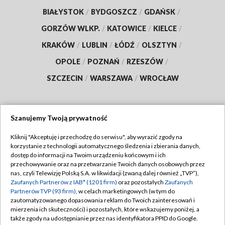
BIAŁYSTOK
/
BYDGOSZCZ
/
GDAŃSK
/
GORZÓW WLKP.
/
KATOWICE
/
KIELCE
/
KRAKÓW
/
LUBLIN
/
ŁÓDŹ
/
OLSZTYN
/
OPOLE
/
POZNAŃ
/
RZESZÓW
/
SZCZECIN
/
WARSZAWA
/
WROCŁAW
Szanujemy Twoją prywatność
Dołącz do nas:
Kliknij "Akceptuję i przechodzę do serwisu", aby wyrazić zgody na
korzystanie z technologii automatycznego śledzenia i zbierania danych,
TVP
dostęp do informacji na Twoim urządzeniu końcowym i ich
Abonament TVP
przechowywanie oraz na przetwarzanie Twoich danych osobowych przez
Regulamin TVP
nas, czyli Telewizję Polską S.A. w likwidacji (zwaną dalej również „TVP”),
Emisja w TVP
Zaufanych Partnerów z IAB* (1201 firm)
oraz pozostałych
Zaufanych
Polityka prywatności
Partnerów TVP (93 firm)
, w celach marketingowych (w tym do
Centrum informacji TVP
Moje zgody
zautomatyzowanego dopasowania reklam do Twoich zainteresowań i
mierzenia ich skuteczności) i pozostałych, które wskazujemy poniżej, a
Naziemna Telewizja Cyfrowa
Pomoc
także zgody na udostępnianie przez nas identyfikatora PPID do Google.