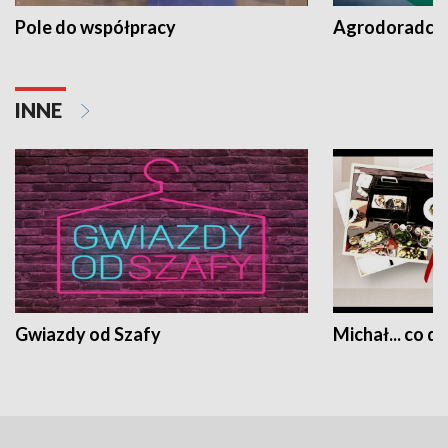
Pole do współpracy
Agrodoradcy 
INNE
Gwiazdy od Szafy
Michał... co dz