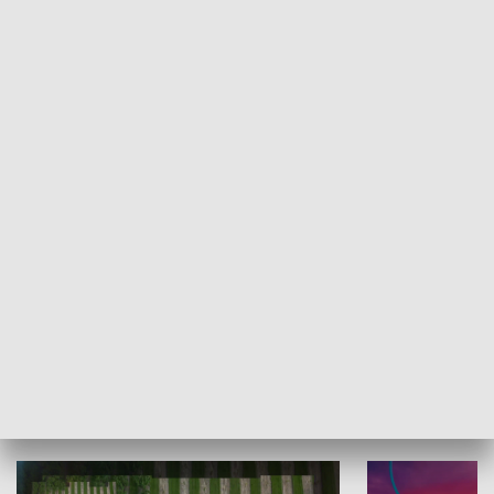
Informator kulturalny
Drzwi do kult
TECHNIKA I MOTORYZACJA
WYPOCZYNEK I REKREACJA