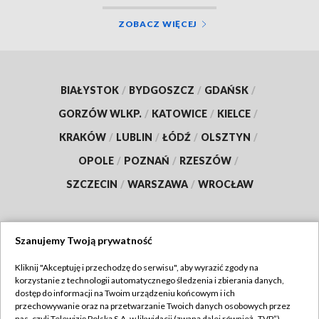
ZOBACZ WIĘCEJ
BIAŁYSTOK
/
BYDGOSZCZ
/
GDAŃSK
/
GORZÓW WLKP.
/
KATOWICE
/
KIELCE
/
KRAKÓW
/
LUBLIN
/
ŁÓDŹ
/
OLSZTYN
/
OPOLE
/
POZNAŃ
/
RZESZÓW
/
SZCZECIN
/
WARSZAWA
/
WROCŁAW
Szanujemy Twoją prywatność
Dołącz do nas:
Kliknij "Akceptuję i przechodzę do serwisu", aby wyrazić zgody na
korzystanie z technologii automatycznego śledzenia i zbierania danych,
TVP
dostęp do informacji na Twoim urządzeniu końcowym i ich
Abonament TVP
przechowywanie oraz na przetwarzanie Twoich danych osobowych przez
Regulamin TVP
nas, czyli Telewizję Polską S.A. w likwidacji (zwaną dalej również „TVP”),