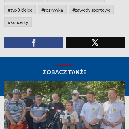
#tvp3 kielce
#rozrywka
#zawody sportowe
#koncerty
ZOBACZ TAKŻE