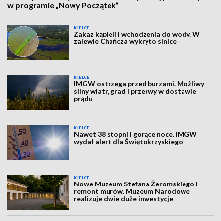
w programie „Nowy Początek”
KIELCE
Zakaz kąpieli i wchodzenia do wody. W
zalewie Chańcza wykryto sinice
KIELCE
IMGW ostrzega przed burzami. Możliwy
silny wiatr, grad i przerwy w dostawie
prądu
KIELCE
Nawet 38 stopni i gorące noce. IMGW
wydał alert dla Świętokrzyskiego
KIELCE
Nowe Muzeum Stefana Żeromskiego i
remont murów. Muzeum Narodowe
realizuje dwie duże inwestycje