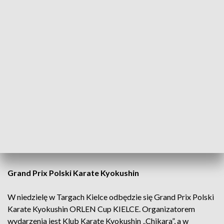
spotkań
Jesienna aura sprzyja nastrojowym spotkaniom z muzyką,
dlatego już 15 i 16 listopada miłośnicy piosenki poetyckiej,
turystycznej i autorskiej spotkają się w Kielcach na Festiwalu
„Przy Kominku”. Pierwszego dnia wydarzenie wypełni
Centrum Kongresowe Targów Kielce, które stanie się
muzycznym domem dla takich artystów jak Tomek
Jarmużewski, Jan Błyszczak „Mufka” czy grupa Bez Idola. Z
kolei w niedzielę, 16 listopada, w Pałacyku Zielińskiego
wystąpi zespół Grzane Wino.
NIEDZIELA
Grand Prix Polski Karate Kyokushin
W niedzielę w Targach Kielce odbędzie się Grand Prix Polski
Karate Kyokushin ORLEN Cup KIELCE. Organizatorem
wydarzenia jest Klub Karate Kyokushin „Chikara”, a w