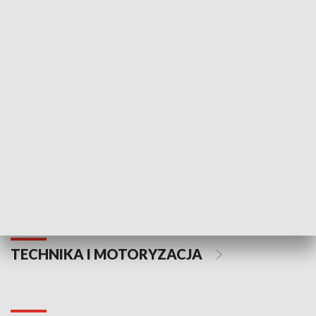
KULTURA I SZTUKA
Informator kulturalny
Drzwi do kult
TECHNIKA I MOTORYZACJA