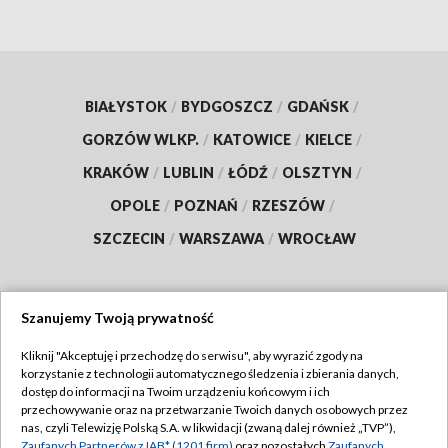
BIAŁYSTOK
/
BYDGOSZCZ
/
GDAŃSK
/
GORZÓW WLKP.
/
KATOWICE
/
KIELCE
/
KRAKÓW
/
LUBLIN
/
ŁÓDŹ
/
OLSZTYN
/
OPOLE
/
POZNAŃ
/
RZESZÓW
/
SZCZECIN
/
WARSZAWA
/
WROCŁAW
Szanujemy Twoją prywatność
Dołącz do nas:
Kliknij "Akceptuję i przechodzę do serwisu", aby wyrazić zgody na
korzystanie z technologii automatycznego śledzenia i zbierania danych,
TVP
dostęp do informacji na Twoim urządzeniu końcowym i ich
Abonament TVP
przechowywanie oraz na przetwarzanie Twoich danych osobowych przez
Regulamin TVP
nas, czyli Telewizję Polską S.A. w likwidacji (zwaną dalej również „TVP”),
Emisja w TVP
Zaufanych Partnerów z IAB* (1201 firm)
oraz pozostałych
Zaufanych
Polityka prywatności