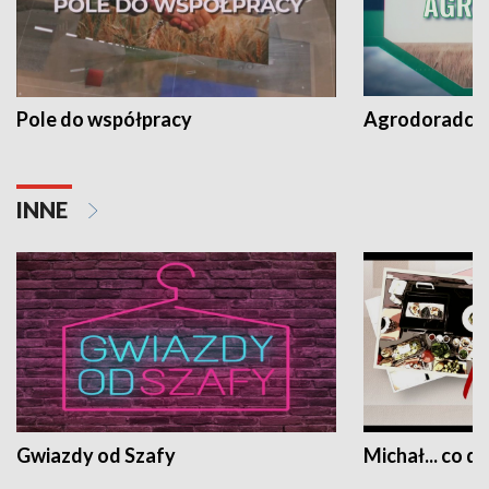
Pole do współpracy
Agrodoradcy 
INNE
Gwiazdy od Szafy
Michał... co dz