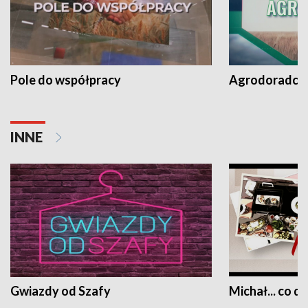
Pole do współpracy
Agrodoradcy 
INNE
Gwiazdy od Szafy
Michał... co dz