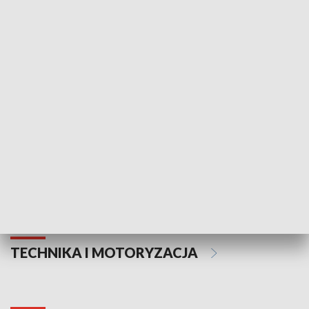
KULTURA I SZTUKA
Informator kulturalny
Drzwi do kult
TECHNIKA I MOTORYZACJA