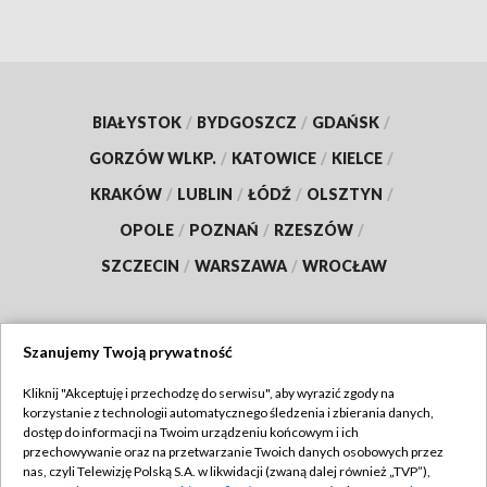
BIAŁYSTOK
/
BYDGOSZCZ
/
GDAŃSK
/
GORZÓW WLKP.
/
KATOWICE
/
KIELCE
/
KRAKÓW
/
LUBLIN
/
ŁÓDŹ
/
OLSZTYN
/
OPOLE
/
POZNAŃ
/
RZESZÓW
/
SZCZECIN
/
WARSZAWA
/
WROCŁAW
Szanujemy Twoją prywatność
Dołącz do nas:
Kliknij "Akceptuję i przechodzę do serwisu", aby wyrazić zgody na
korzystanie z technologii automatycznego śledzenia i zbierania danych,
TVP
dostęp do informacji na Twoim urządzeniu końcowym i ich
Abonament TVP
przechowywanie oraz na przetwarzanie Twoich danych osobowych przez
Regulamin TVP
nas, czyli Telewizję Polską S.A. w likwidacji (zwaną dalej również „TVP”),