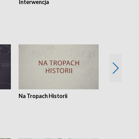
Interwencja
Fakty i Opin
Na Tropach Historii
Szept ziemi