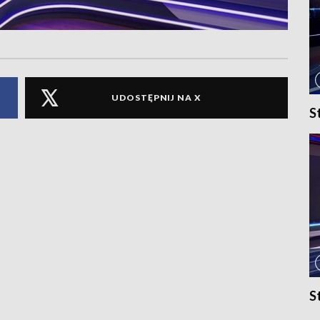
UDOSTĘPNIJ NA X
S
S