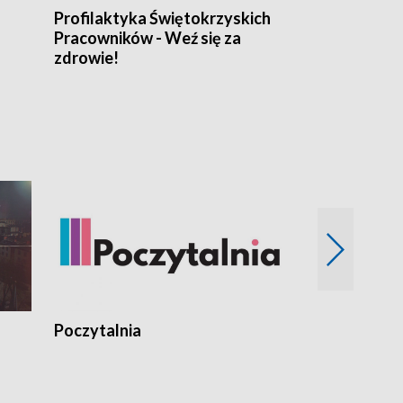
Profilaktyka Świętokrzyskich
Misja: Pacjen
Pracowników - Weź się za
zdrowie!
Poczytalnia
Koncerty TV