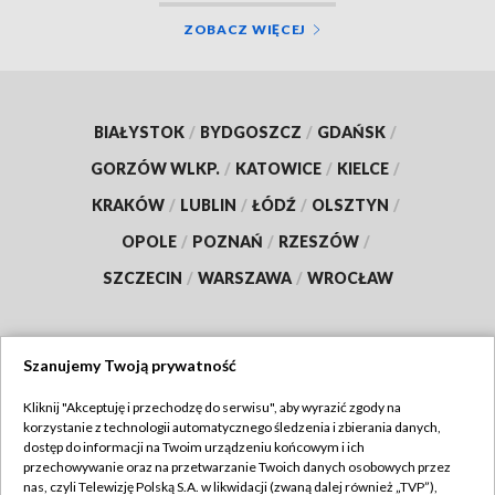
ZOBACZ WIĘCEJ
BIAŁYSTOK
/
BYDGOSZCZ
/
GDAŃSK
/
GORZÓW WLKP.
/
KATOWICE
/
KIELCE
/
KRAKÓW
/
LUBLIN
/
ŁÓDŹ
/
OLSZTYN
/
OPOLE
/
POZNAŃ
/
RZESZÓW
/
SZCZECIN
/
WARSZAWA
/
WROCŁAW
Szanujemy Twoją prywatność
Dołącz do nas:
Kliknij "Akceptuję i przechodzę do serwisu", aby wyrazić zgody na
korzystanie z technologii automatycznego śledzenia i zbierania danych,
TVP
dostęp do informacji na Twoim urządzeniu końcowym i ich
Abonament TVP
przechowywanie oraz na przetwarzanie Twoich danych osobowych przez
Regulamin TVP
nas, czyli Telewizję Polską S.A. w likwidacji (zwaną dalej również „TVP”),