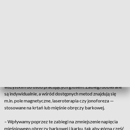
bardziej wydolny – wyjaśnił lek. Jarosław Siuda,
otolaryngolog z WOMP w Kielcach.
Agnieszka Kita to nauczycielka matematyki z
trzydziestoletnim stażem. Jej głos to narzędzie pracy, które...
coraz częściej szwankuje.
– Traciłam głos, pojawiał się bezgłos, a to wiadomo, że
przeszkadza w pracy. Zdecydowałam się — za poradą
specjalisty — zadbać trochę o siebie – powiedziała.
Program profilaktyczny WOMP jest skierowany przede
wszystkim do osób pracujących głosem. Zabiegi dobierane
są indywidualnie, a wśród dostępnych metod znajdują się
m.in. pole magnetyczne, laseroterapia czy jonoforeza —
stosowane na krtań lub mięśnie obręczy barkowej.
– Wpływamy poprzez te zabiegi na zmniejszenie napięcia
mięśniowego obręczy barkowej i karku, tak aby górna część