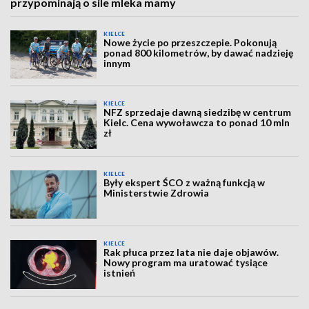
przypominają o sile mleka mamy
KIELCE
Nowe życie po przeszczepie. Pokonują
ponad 800 kilometrów, by dawać nadzieję
innym
KIELCE
NFZ sprzedaje dawną siedzibę w centrum
Kielc. Cena wywoławcza to ponad 10 mln
zł
KIELCE
Były ekspert ŚCO z ważną funkcją w
Ministerstwie Zdrowia
KIELCE
Rak płuca przez lata nie daje objawów.
Nowy program ma uratować tysiące
istnień